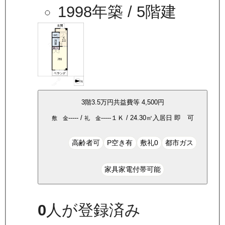
1998年築
/ 5階建
3
階
3.5万
円
共益費等
4,500円
-----
/
-----
１Ｋ
/
24.30
㎡
入居日
即 可
敷 金
礼 金
高齢者可
P空き有
敷礼0
都市ガス
家具家電付帯可能
0
人が登録済み