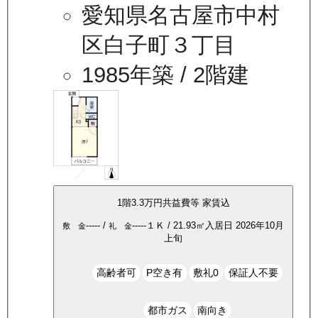
愛知県名古屋市中村
区白子町３丁目
1985年築
/ 2階建
1
階
3.3万
円
共益費等
家賃込
-----
/
-----
１Ｋ
/
21.93
㎡
入居日
2026年10月
敷 金
礼 金
上旬
高齢者可
P空き有
敷礼0
保証人不要
都市ガス
南向き