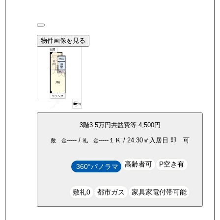
物件画像を見る
3
階
3.5万
円
共益費等
4,500円
-----
/
-----
１Ｋ
/
24.30
㎡
入居日
即 可
敷 金
礼 金
高齢者可
P空き有
360°パノラマ
敷礼0
都市ガス
家具家電付帯可能