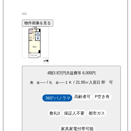
物件画像を見る
4
階
3.8万
円
共益費等
6,000円
-----
/
-----
１Ｋ
/
21.00
㎡
入居日
即 可
敷 金
礼 金
高齢者可
P空き有
360°パノラマ
敷礼0
保証人不要
都市ガス
家具家電付帯可能