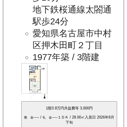
地下鉄桜通線太閤通
駅歩24分
愛知県名古屋市中村
区押木田町２丁目
1977年築
/ 3階建
1
階
3.9万
円
共益費等
3,000円
-----
/
-----
１ＤＫ
/
28.00
㎡
入居日
2026年8月
敷 金
礼 金
下旬