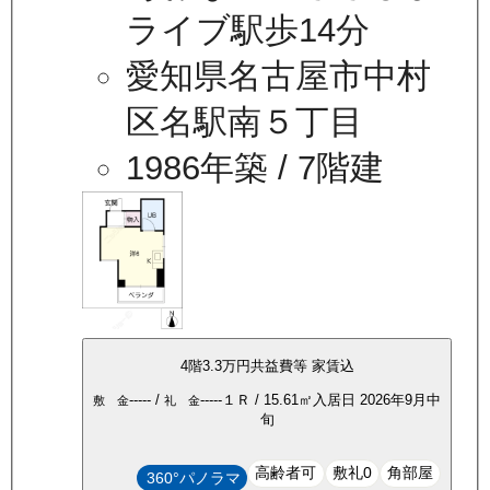
ライブ駅歩14分
愛知県名古屋市中村
区名駅南５丁目
1986年築
/ 7階建
4
階
3.3万
円
共益費等
家賃込
-----
/
-----
１Ｒ
/
15.61
㎡
入居日
2026年9月中
敷 金
礼 金
旬
高齢者可
敷礼0
角部屋
360°パノラマ