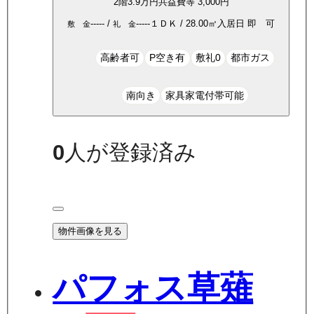
2
階
3.9万
円
共益費等
3,000円
-----
/
-----
１ＤＫ
/
28.00
㎡
入居日
即 可
敷 金
礼 金
高齢者可
P空き有
敷礼0
都市ガス
南向き
家具家電付帯可能
0
人が登録済み
物件画像を見る
パフォス草薙