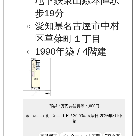
地下鉄東山線本陣駅
歩19分
愛知県名古屋市中村
区草薙町１丁目
1990年築
/ 4階建
3
階
4.4万
円
共益費等
4,000円
-----
/
-----
１Ｋ
/
30.00
㎡
入居日
2026年8月中
敷 金
礼 金
旬