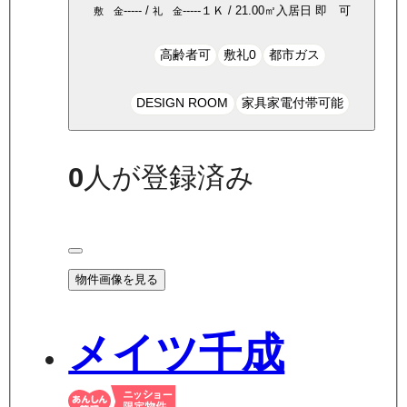
-----
/
-----
１Ｋ
/
21.00
㎡
入居日
即 可
敷 金
礼 金
高齢者可
敷礼0
都市ガス
DESIGN ROOM
家具家電付帯可能
0
人が登録済み
物件画像を見る
メイツ千成