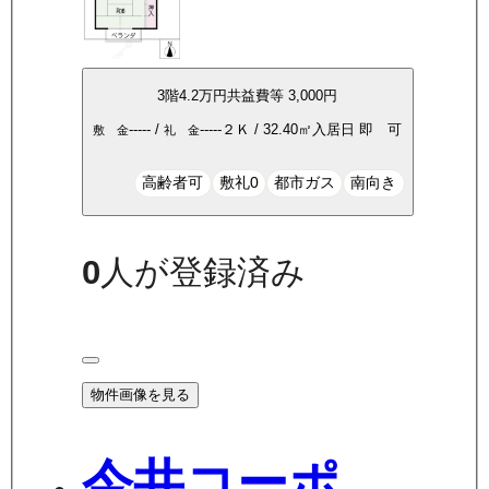
3
階
4.2万
円
共益費等
3,000円
-----
/
-----
２Ｋ
/
32.40
㎡
入居日
即 可
敷 金
礼 金
高齢者可
敷礼0
都市ガス
南向き
0
人が登録済み
物件画像を見る
今井コーポ