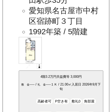
田駅歩35分
愛知県名古屋市中村
区宿跡町３丁目
1992年築
/ 5階建
4
階
3.2万
円
共益費等
3,000円
-----
/
-----
１Ｋ
/
21.00
㎡
入居日
2026年9月下
敷 金
礼 金
旬
高齢者可
P空き有
敷礼0
角部屋