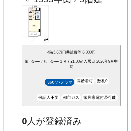
4
階
3.6万
円
共益費等
6,000円
-----
/
-----
１Ｋ
/
21.00
㎡
入居日
2026年9月中
敷 金
礼 金
旬
高齢者可
敷礼0
360°パノラマ
保証人不要
都市ガス
家具家電付帯可能
0
人が登録済み