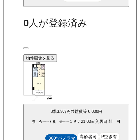
0
人が登録済み
物件画像を見る
8
階
3.9万
円
共益費等
6,000円
-----
/
-----
１Ｋ
/
21.00
㎡
入居日
即 可
敷 金
礼 金
高齢者可
P空き有
360°パノラマ