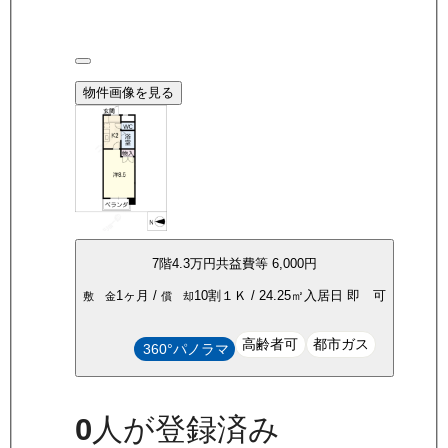
物件画像を見る
7
階
4.3万
円
共益費等
6,000円
1ヶ月
/
10割
１Ｋ
/
24.25
㎡
入居日
即 可
敷 金
償 却
高齢者可
都市ガス
360°パノラマ
0
人が登録済み