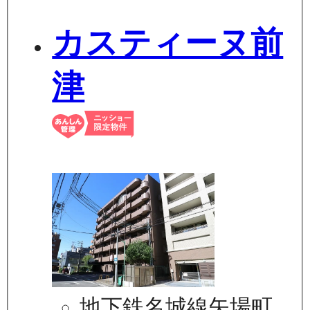
カスティーヌ前
津
地下鉄名城線矢場町