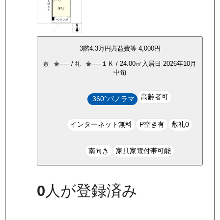
3
階
4.3万
円
共益費等
4,000円
-----
/
-----
１Ｋ
/
24.00
㎡
入居日
2026年10月
敷 金
礼 金
中旬
高齢者可
360°パノラマ
インターネット無料
P空き有
敷礼0
南向き
家具家電付帯可能
0
人が登録済み