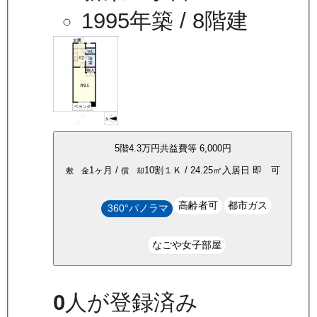
1995年築
/ 8階建
5
階
4.3万
円
共益費等
6,000円
1ヶ月
/
10割
１Ｋ
/
24.25
㎡
入居日
即 可
敷 金
償 却
高齢者可
都市ガス
360°パノラマ
なごや女子部屋
0
人が登録済み