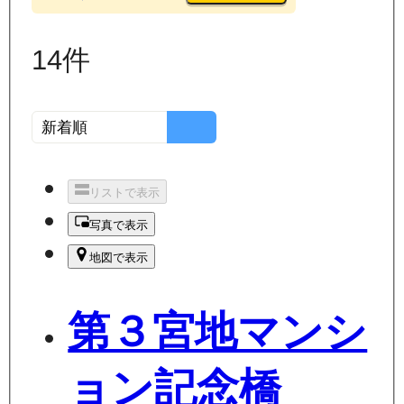
14
件
リストで表示
写真で表示
地図で表示
第３宮地マンシ
ョン記念橋