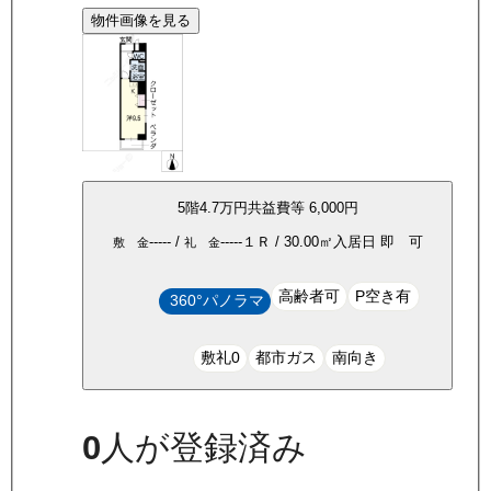
物件画像を見る
5
階
4.7万
円
共益費等
6,000円
-----
/
-----
１Ｒ
/
30.00
㎡
入居日
即 可
敷 金
礼 金
高齢者可
P空き有
360°パノラマ
敷礼0
都市ガス
南向き
0
人が登録済み