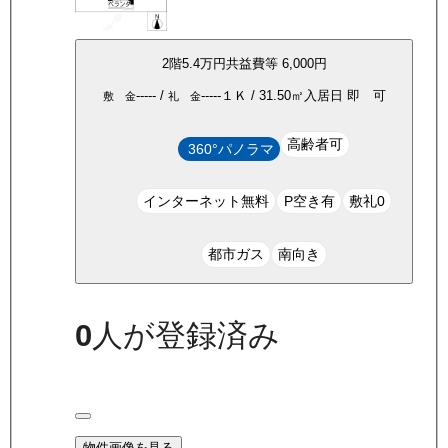
2
階
5.4万
円
共益費等
6,000円
-----
/
-----
１Ｋ
/
31.50
㎡
入居日
即 可
敷 金
礼 金
高齢者可
360°パノラマ
インターネット無料
P空き有
敷礼0
都市ガス
南向き
0
人が登録済み
物件画像を見る