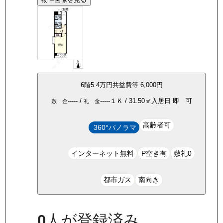
6
階
5.4万
円
共益費等
6,000円
-----
/
-----
１Ｋ
/
31.50
㎡
入居日
即 可
敷 金
礼 金
高齢者可
360°パノラマ
インターネット無料
P空き有
敷礼0
都市ガス
南向き
0
人が登録済み