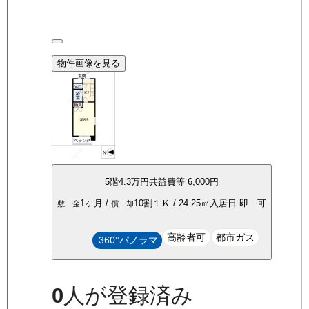
物件画像を見る
5
階
4.3万
円
共益費等
6,000円
1ヶ月
/
10割
１Ｋ
/
24.25
㎡
入居日
即 可
敷 金
償 却
高齢者可
都市ガス
360°パノラマ
0
人が登録済み