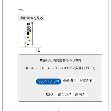
物件画像を見る
8
階
4.8万
円
共益費等
6,000円
-----
/
-----
１Ｒ
/
30.00
㎡
入居日
即 可
敷 金
礼 金
高齢者可
P空き有
360°パノラマ
敷礼0
都市ガス
南向き