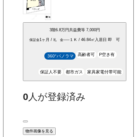
3
階
6.8万
円
共益費等
7,000円
1ヶ月
/
-----
１Ｋ
/
46.84
㎡
入居日
即 可
保証金
礼 金
高齢者可
P空き有
360°パノラマ
保証人不要
都市ガス
家具家電付帯可能
0
人が登録済み
物件画像を見る