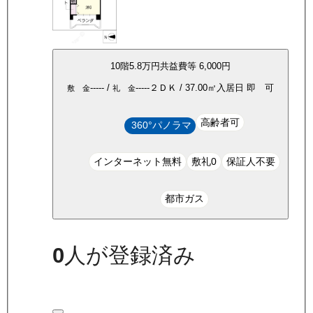
10
階
5.8万
円
共益費等
6,000円
-----
/
-----
２ＤＫ
/
37.00
㎡
入居日
即 可
敷 金
礼 金
高齢者可
360°パノラマ
インターネット無料
敷礼0
保証人不要
都市ガス
0
人が登録済み