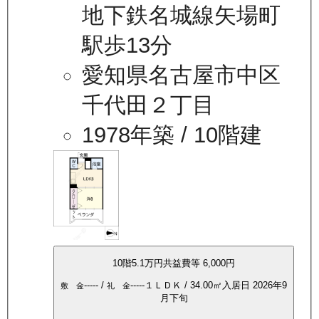
地下鉄名城線矢場町
駅歩13分
愛知県名古屋市中区
千代田２丁目
1978年築
/ 10階建
10
階
5.1万
円
共益費等
6,000円
-----
/
-----
１ＬＤＫ
/
34.00
㎡
入居日
2026年9
敷 金
礼 金
月下旬