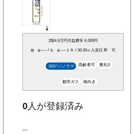
2
階
4.6万
円
共益費等
6,000円
-----
/
-----
１Ｒ
/
30.00
㎡
入居日
即 可
敷 金
礼 金
高齢者可
敷礼0
360°パノラマ
都市ガス
南向き
0
人が登録済み