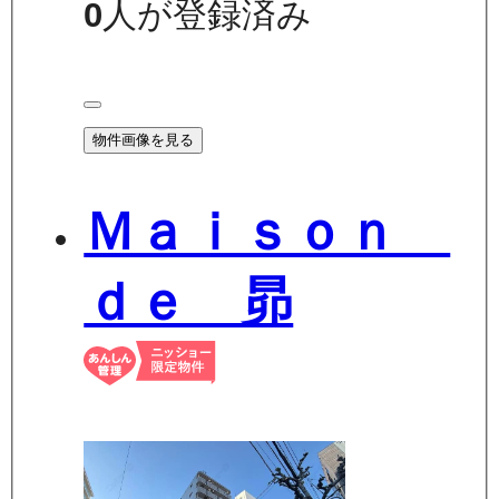
0
人が登録済み
物件画像を見る
Ｍａｉｓｏｎ
ｄｅ 昴