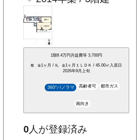
1
階
8.4万
円
共益費等
3,700円
1ヶ月
/
1ヶ月
１ＬＤＫ
/
45.00
㎡
入居日
敷 金
礼 金
2026年9月上旬
高齢者可
都市ガス
360°パノラマ
南向き
0
人が登録済み