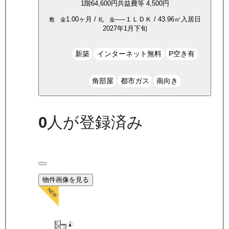
1
階
64,600
円
共益費等
4,500円
1.00ヶ月
/
-----
１ＬＤＫ
/
43.96
㎡
入居日
敷 金
礼 金
2027年1月下旬
新築
インターネット無料
P空き有
角部屋
都市ガス
南向き
0
人が登録済み
物件画像を見る