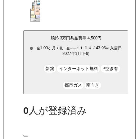
1
階
6.3万
円
共益費等
4,500円
1.00ヶ月
/
-----
１ＬＤＫ
/
43.96
㎡
入居日
敷 金
礼 金
2027年1月下旬
新築
インターネット無料
P空き有
都市ガス
南向き
0
人が登録済み