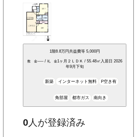
1
階
8.8万
円
共益費等
5,000円
-----
/
1ヶ月
２ＬＤＫ
/
55.48
㎡
入居日
2026
敷 金
礼 金
年9月下旬
新築
インターネット無料
P空き有
角部屋
都市ガス
南向き
0
人が登録済み