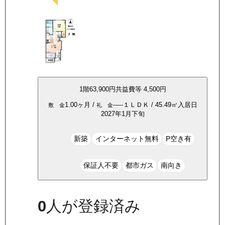
1
階
63,900
円
共益費等
4,500円
1.00ヶ月
/
-----
１ＬＤＫ
/
45.49
㎡
入居日
敷 金
礼 金
2027年1月下旬
新築
インターネット無料
P空き有
保証人不要
都市ガス
南向き
0
人が登録済み