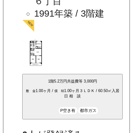
６丁目
1991年築
/ 3階建
1
階
5.2万
円
共益費等
3,000円
1.00ヶ月
/
1.00ヶ月
３ＬＤＫ
/
60.50
㎡
入居
敷 金
償 却
日
相 談
P空き有
都市ガス