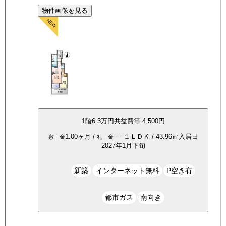
物件画像を見る
1
階
6.3万
円
共益費等
4,500円
1.00ヶ月
/
-----
１ＬＤＫ
/
43.96
㎡
入居日
敷 金
礼 金
2027年1月下旬
新築
インターネット無料
P空き有
都市ガス
南向き