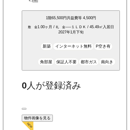
1
階
65,500
円
共益費等
4,500円
1.00ヶ月
/
-----
１ＬＤＫ
/
45.49
㎡
入居日
敷 金
礼 金
2027年1月下旬
新築
インターネット無料
P空き有
角部屋
保証人不要
都市ガス
南向き
0
人が登録済み
物件画像を見る