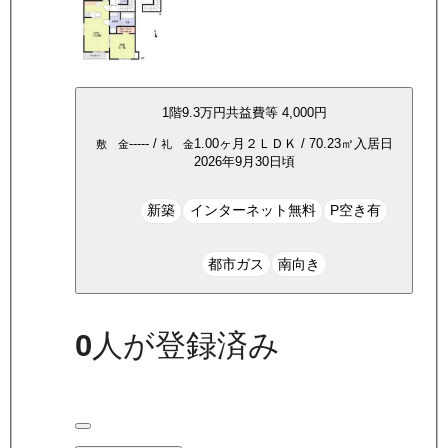
1
階
9.3万
円
共益費等
4,000円
-----
/
1.00ヶ月
２ＬＤＫ
/
70.23
㎡
入居日
敷 金
礼 金
2026年9月30日頃
新築
インターネット無料
P空き有
都市ガス
南向き
0
人が登録済み