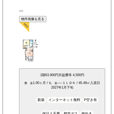
物件画像を見る
1
階
63,900
円
共益費等
4,500円
1.00ヶ月
/
-----
１ＬＤＫ
/
45.49
㎡
入居日
敷 金
礼 金
2027年1月下旬
新築
インターネット無料
P空き有
保証人不要
都市ガス
南向き