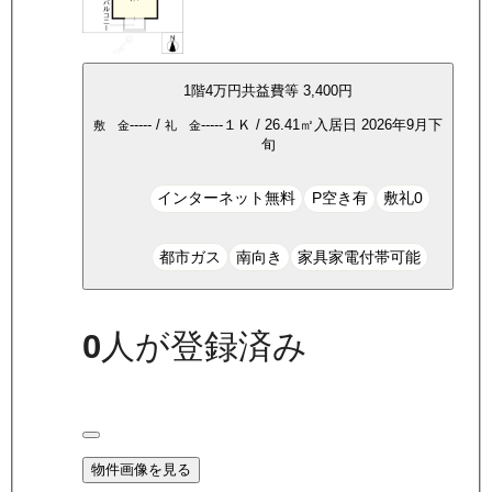
1
階
4万
円
共益費等
3,400円
-----
/
-----
１Ｋ
/
26.41
㎡
入居日
2026年9月下
敷 金
礼 金
旬
インターネット無料
P空き有
敷礼0
都市ガス
南向き
家具家電付帯可能
0
人が登録済み
物件画像を見る