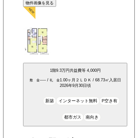
物件画像を見る
1
階
9.3万
円
共益費等
4,000円
-----
/
1.00ヶ月
２ＬＤＫ
/
68.73
㎡
入居日
敷 金
礼 金
2026年9月30日頃
新築
インターネット無料
P空き有
都市ガス
南向き