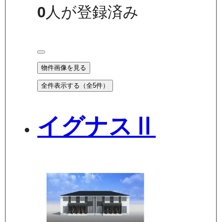
0
人が登録済み
物件画像を見る
全件表示する（全
5
件）
イグナスⅡ