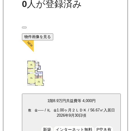
0
人が登録済み
物件画像を見る
1
階
8.9万
円
共益費等
4,000円
-----
/
1.00ヶ月
２ＬＤＫ
/
56.67
㎡
入居日
敷 金
礼 金
2026年9月30日頃
新築
インターネット無料
P空き有