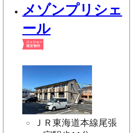
メゾンプリシェ
ール
ＪＲ東海道本線尾張