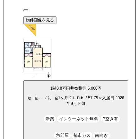
物件画像を見る
1
階
8.8万
円
共益費等
5,000円
-----
/
1ヶ月
２ＬＤＫ
/
57.75
㎡
入居日
2026
敷 金
礼 金
年9月下旬
新築
インターネット無料
P空き有
角部屋
都市ガス
南向き