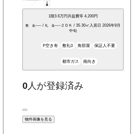
1
階
3.6万
円
共益費等
4,200円
-----
/
-----
２ＤＫ
/
35.30
㎡
入居日
2026年9月
敷 金
礼 金
中旬
P空き有
敷礼0
角部屋
保証人不要
都市ガス
南向き
0
人が登録済み
物件画像を見る