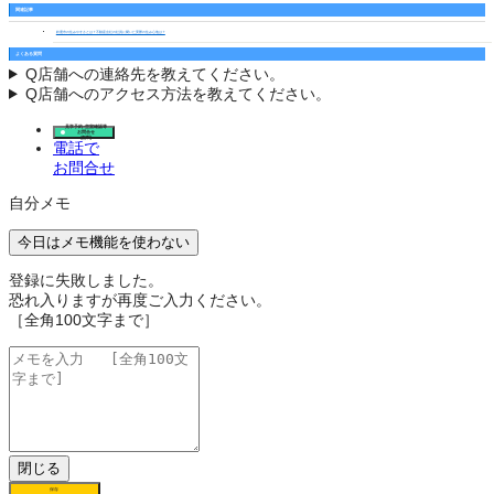
関連記事
鈴鹿市の住みやすさとは？不動産会社の社員に聞いた実際の住み心地は？
よくある質問
Q
店舗への連絡先を教えてください。
Q
店舗へのアクセス方法を教えてください。
見学予約･空室確認等
お問合せ
(無料)
電話で
お問合せ
自分メモ
今日はメモ機能を使わない
登録に失敗しました。
恐れ入りますが再度ご入力ください。
［全角100文字まで］
閉じる
保存