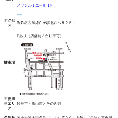
メゾンルミエール 1Ｆ
地図で表示
アクセ
近鉄名古屋線白子駅北西へ５２５ｍ
ス
Pあり（店舗前３台駐車可）
駐車場
主要担
当エリ
鈴鹿市・亀山市とその近郊
ア
免許番
国土交通大臣免許（１４）第２０１８号 / （公社）三重県