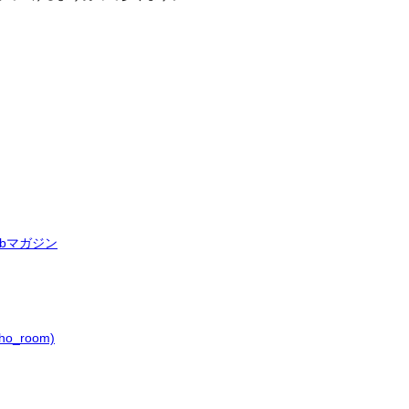
bマガジン
o_room)