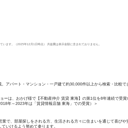
います。（2025年12月1日時点） 共益費は表示金額に含まれておりません。
。アパート・マンション・一戸建て約30,000件以上から検索・比較で
ーは、おかげ様で【不動産仲介 賃貸 東海】の第1位を8年連続で受賞いたしま
・2018年～2023年は「賃貸情報店舗 東海」での受賞）＞
着営業で、部屋探しをされる方、生活される方々に住まいを通じて喜びや
していけるよう努めて参ります。