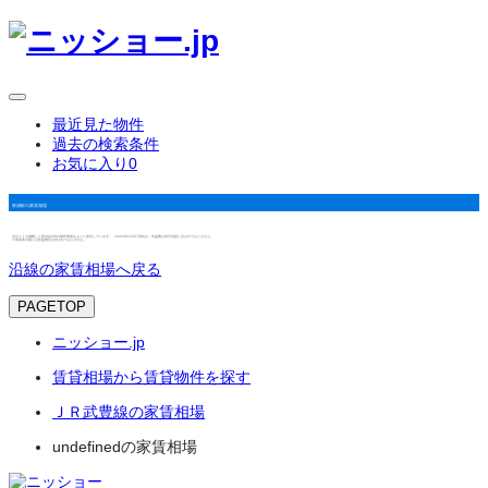
最近見た物件
過去の検索条件
お気に入り
0
東浦駅の家賃相場
当サイトで掲載した築3年以内の物件情報をもとに算出しています。（2025年12月1日時点） 共益費は表示金額に含まれておりません。
※家賃表示額には共益費等は含まれておりません。
沿線の家賃相場へ戻る
PAGETOP
ニッショー.jp
賃貸相場から賃貸物件を探す
ＪＲ武豊線の家賃相場
undefinedの家賃相場