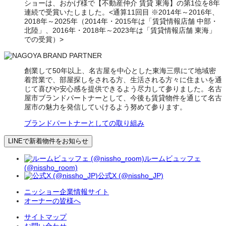
ショーは、おかげ様で【不動産仲介 賃貸 東海】の第1位を8年
連続で受賞いたしました。<通算11回目 ※2014年～2016年、
2018年～2025年（2014年・2015年は「賃貸情報店舗 中部・
北陸」、2016年・2018年～2023年は「賃貸情報店舗 東海」
での受賞）>
創業して50年以上、名古屋を中心とした東海三県にて地域密
着営業で、部屋探しをされる方、生活される方々に住まいを通
じて喜びや安心感を提供できるよう尽力して参りました。名古
屋市ブランドパートナーとして、今後も賃貸物件を通じて名古
屋市の魅力を発信していけるよう努めて参ります。
ブランドパートナーとしての取り組み
LINEで新着物件をお知らせ
ルームビュッフェ
(@nissho_room)
公式X (@nissho_JP)
ニッショー企業情報サイト
オーナーの皆様へ
サイトマップ