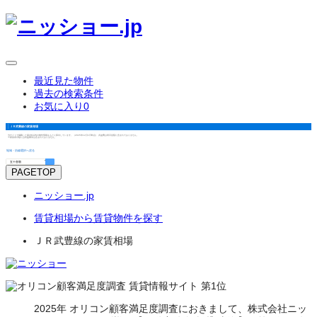
最近見た物件
過去の検索条件
お気に入り
0
ＪＲ武豊線
の
家賃相場
当サイトで掲載した築3年以内の物件情報をもとに算出しています。（2025年12月1日時点） 共益費は表示金額に含まれておりません。
※家賃表示額には共益費等は含まれておりません。
地域・沿線選択へ戻る
PAGETOP
ニッショー.jp
賃貸相場から賃貸物件を探す
ＪＲ武豊線の家賃相場
2025年 オリコン顧客満足度調査におきまして、株式会社ニッ