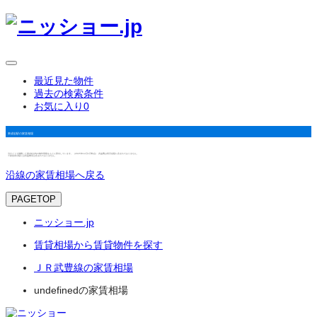
最近見た物件
過去の検索条件
お気に入り
0
東成岩駅の家賃相場
当サイトで掲載した築3年以内の物件情報をもとに算出しています。（2025年12月1日時点） 共益費は表示金額に含まれておりません。
※家賃表示額には共益費等は含まれておりません。
沿線の家賃相場へ戻る
PAGETOP
ニッショー.jp
賃貸相場から賃貸物件を探す
ＪＲ武豊線の家賃相場
undefinedの家賃相場