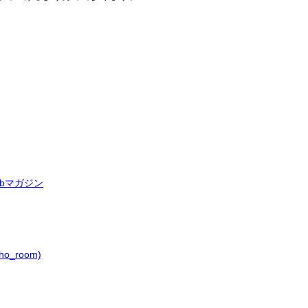
bマガジン
o_room)