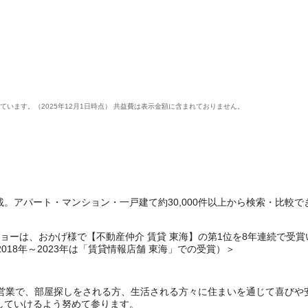
います。（2025年12月1日時点） 共益費は表示金額に含まれておりません。
。アパート・マンション・一戸建て約30,000件以上から検索・比較で
ーは、おかげ様で【不動産仲介 賃貸 東海】の第1位を8年連続で受賞いたしま
・2018年～2023年は「賃貸情報店舗 東海」での受賞）＞
着営業で、部屋探しをされる方、生活される方々に住まいを通じて喜びや
していけるよう努めて参ります。