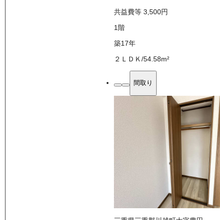
共益費等
3,500
円
1
階
築17年
２ＬＤＫ
/
54.58
m²
間取り