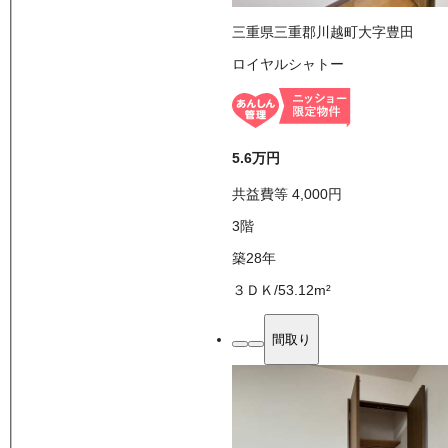
三重県三重郡川越町大字豊田
ロイヤルシャトー
5.6万
円
共益費等
4,000
円
3
階
築28年
３ＤＫ
/
53.12
m²
間取り