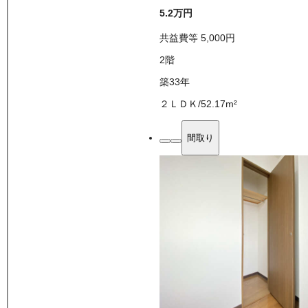
5.2万
円
共益費等
5,000
円
2
階
築33年
２ＬＤＫ
/
52.17
m²
間取り