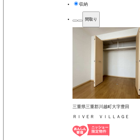
収納
間取り
三重県三重郡川越町大字豊田
ＲＩＶＥＲ ＶＩＬＬＡＧＥ