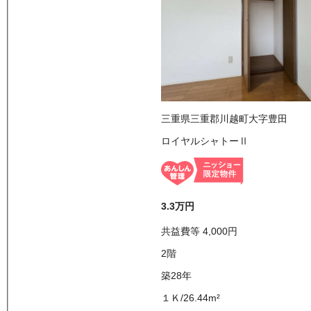
三重県三重郡川越町大字豊田
ロイヤルシャトーⅡ
3.3万
円
共益費等
4,000
円
2
階
築28年
１Ｋ
/
26.44
m²