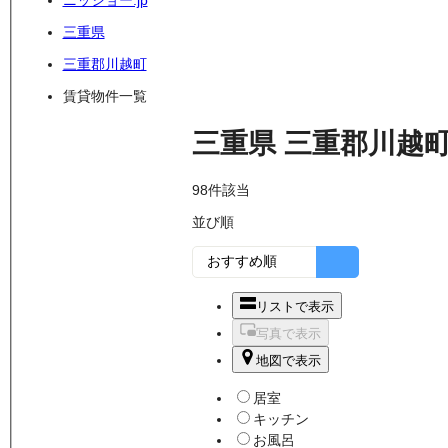
ニッショー.jp
三重県
三重郡川越町
賃貸物件一覧
三重県
三重郡川越
98
件該当
並び順
リストで表示
写真で表示
地図で表示
居室
キッチン
お風呂