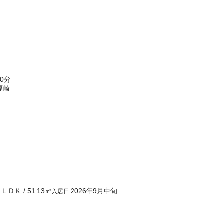
0分
福崎
１ＬＤＫ
/
51.13
㎡
2026年9月中旬
入居日