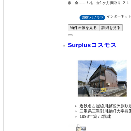
-----
/
1ヶ月
２Ｌ
敷 金
礼 金
間取り
インターネッ
360°パノラマ
物件画像を見る
詳細を見る
Surplusコスモス
近鉄名古屋線川越富洲原駅歩
三重県三重郡川越町大字豊
1998年築
/ 2階建