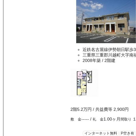
近鉄名古屋線伊勢朝日駅歩3
三重県三重郡川越町大字南
2008年築
/ 2階建
2
階
5.2万
円
/ 共益費等
2,900円
-----
/
1.00ヶ月
敷 金
礼 金
間取り
インターネット無料
P空き有