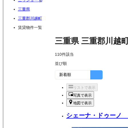
ニッショー.jp
三重県
三重郡川越町
賃貸物件一覧
三重県
三重郡川越
110
件該当
並び順
リストで表示
写真で表示
地図で表示
シェーナ・ドゥーノ 