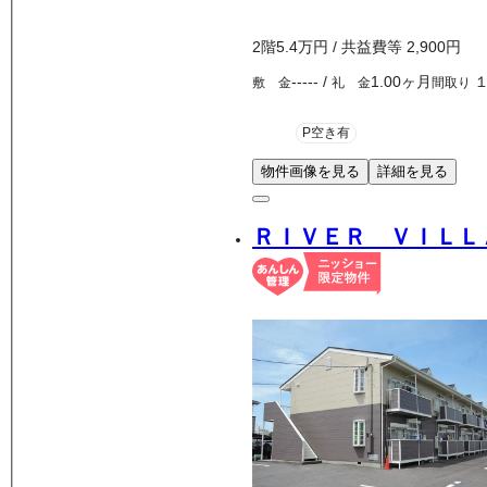
2
階
5.4万
円
/ 共益費等
2,900円
-----
/
1.00ヶ月
敷 金
礼 金
間取り
P空き有
物件画像を見る
詳細を見る
ＲＩＶＥＲ ＶＩＬＬ