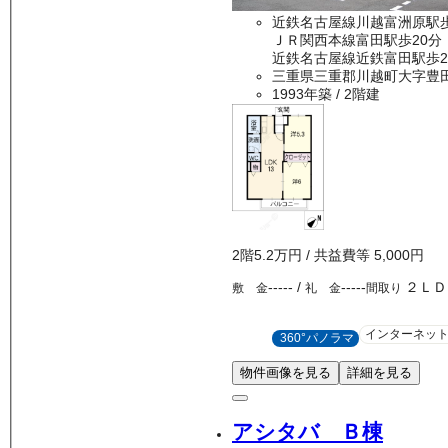
近鉄名古屋線川越富洲原駅
ＪＲ関西本線富田駅歩20分
近鉄名古屋線近鉄富田駅歩2
三重県三重郡川越町大字豊
1993年築
/ 2階建
2
階
5.2万
円
/ 共益費等
5,000円
-----
/
-----
２ＬＤ
敷 金
礼 金
間取り
インターネッ
360°パノラマ
物件画像を見る
詳細を見る
アシタバ Ｂ棟