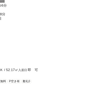
歩6分
8分
田
Ｋ
/
52.17
㎡
即 可
入居日
ト無料
P空き有
敷礼0