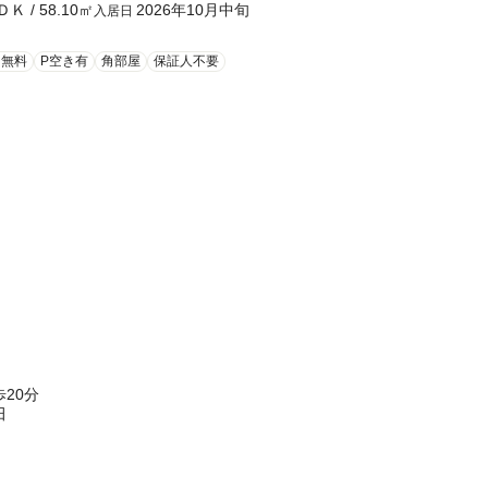
ＤＫ
/
58.10
㎡
2026年10月中旬
入居日
ト無料
P空き有
角部屋
保証人不要
20分
田