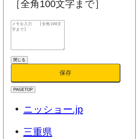
［全角100文字まで］
閉じる
保存
PAGETOP
ニッショー.jp
三重県