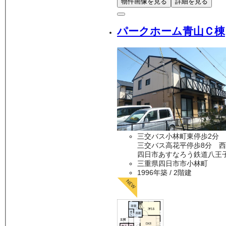
物件画像を見る
詳細を見る
パークホーム青山Ｃ棟
三交バス小林町東停歩2分 
三交バス高花平停歩8分 西
四日市あすなろう鉄道八王子
三重県四日市市小林町
1996年築
/ 2階建