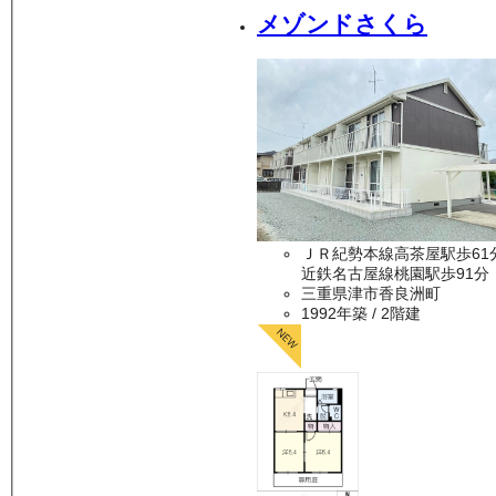
メゾンドさくら
ＪＲ紀勢本線高茶屋駅歩61
近鉄名古屋線桃園駅歩91分
三重県津市香良洲町
1992年築
/ 2階建