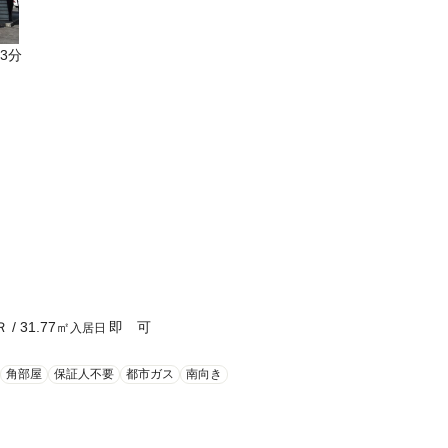
3分
Ｒ
/
31.77
㎡
即 可
入居日
角部屋
保証人不要
都市ガス
南向き