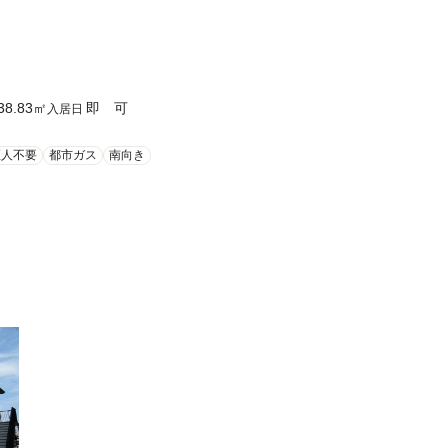
38.83
㎡
即 可
入居日
証人不要
都市ガス
南向き