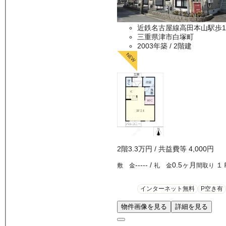
近鉄名古屋線高田本山駅歩1
三重県津市白塚町
2003年築
/ 2階建
2
階
3.3万
円
/ 共益費等
4,000円
-----
/
0.5ヶ月
１
敷 金
礼 金
間取り
インターネット無料
P空き有
物件画像を見る
詳細を見る