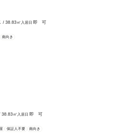
Ｋ
/
38.83
㎡
即 可
入居日
南向き
/
38.83
㎡
即 可
入居日
屋
保証人不要
南向き