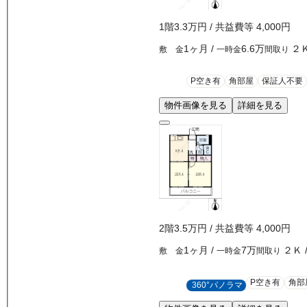
1
階
3.3万
円
/ 共益費等
4,000円
1ヶ月
/
6.6万
２
敷 金
一時金
間取り
P空き有
角部屋
保証人不要
物件画像を見る
詳細を見る
2
階
3.5万
円
/ 共益費等
4,000円
1ヶ月
/
7万
２Ｋ
敷 金
一時金
間取り
P空き有
角部
360°パノラマ