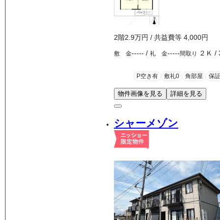
2
階
2.9万
円
/ 共益費等
4,000円
-----
/
-----
２Ｋ
/
敷 金
礼 金
間取り
P空き有
敷礼0
角部屋
保
物件画像を見る
詳細を見る
シャーメゾン