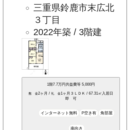
三重県鈴鹿市末広北
３丁目
2022年築
/ 3階建
1
階
7.7万
円
共益費等
5,000円
2ヶ月
/
1ヶ月
３ＬＤＫ
/
67.31
㎡
入居日
敷 金
礼 金
即 可
インターネット無料
P空き有
角部屋
南向き