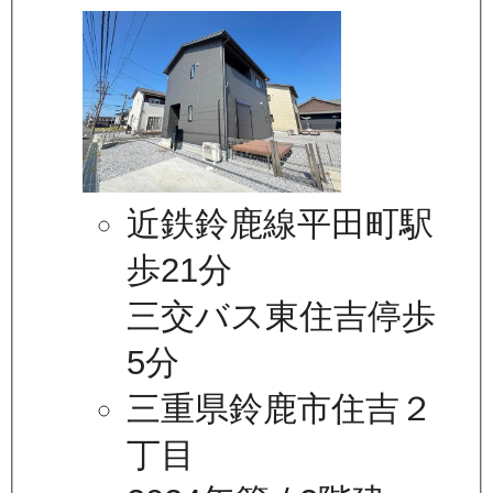
近鉄鈴鹿線平田町駅
歩21分
三交バス東住吉停歩
5分
三重県鈴鹿市住吉２
丁目