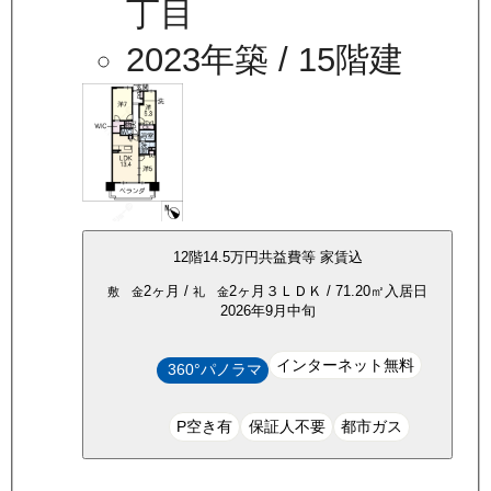
丁目
2023年築
/ 15階建
12
階
14.5万
円
共益費等
家賃込
2ヶ月
/
2ヶ月
３ＬＤＫ
/
71.20
㎡
入居日
敷 金
礼 金
2026年9月中旬
インターネット無料
360°パノラマ
P空き有
保証人不要
都市ガス