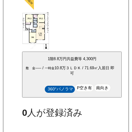
1
階
8.8万
円
共益費等
4,300円
-----
/
10.8万
３ＬＤＫ
/
71.69
㎡
入居日
即
敷 金
一時金
可
P空き有
南向き
360°パノラマ
0
人が登録済み