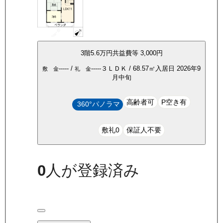
3
階
5.6万
円
共益費等
3,000円
-----
/
-----
３ＬＤＫ
/
68.57
㎡
入居日
2026年9
敷 金
礼 金
月中旬
高齢者可
P空き有
360°パノラマ
敷礼0
保証人不要
0
人が登録済み