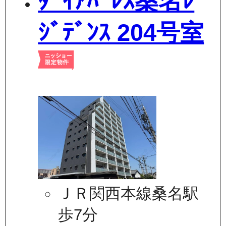
ﾀﾞｲｱﾊﾟﾚｽ桑名ﾚ
ｼﾞﾃﾞﾝｽ 204号室
ＪＲ関西本線桑名駅
歩7分