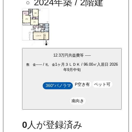
2024年築
/ 2階建
12.3万
円
共益費等
-----
-----
/
1ヶ月
３ＬＤＫ
/
96.00
㎡
入居日
2026
敷 金
礼 金
年9月中旬
P空き有
ペット可
360°パノラマ
南向き
0
人が登録済み