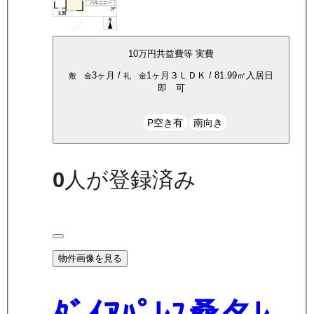
10万
円
共益費等
実費
3ヶ月
/
1ヶ月
３ＬＤＫ
/
81.99
㎡
入居日
敷 金
礼 金
即 可
P空き有
南向き
0
人が登録済み
物件画像を見る