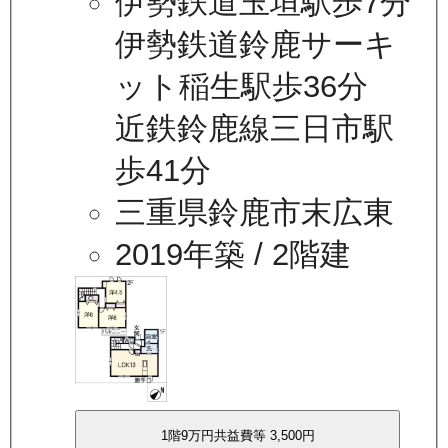
伊勢鉄道玉垣駅歩7分
伊勢鉄道鈴鹿サーキ
ット稲生駅歩36分
近鉄鈴鹿線三日市駅
歩41分
三重県鈴鹿市末広東
2019年築
/ 2階建
1
階
9万
円
共益費等
3,500円