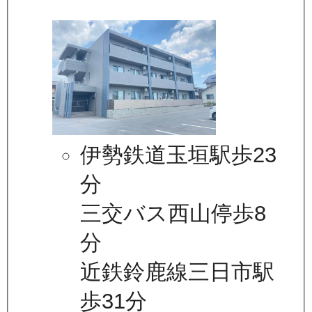
伊勢鉄道玉垣駅歩23
分
三交バス西山停歩8
分
近鉄鈴鹿線三日市駅
歩31分