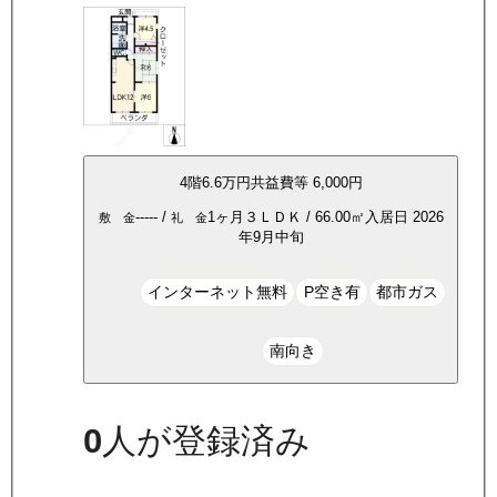
4
階
6.6万
円
共益費等
6,000円
-----
/
1ヶ月
３ＬＤＫ
/
66.00
㎡
入居日
2026
敷 金
礼 金
年9月中旬
インターネット無料
P空き有
都市ガス
南向き
0
人が登録済み