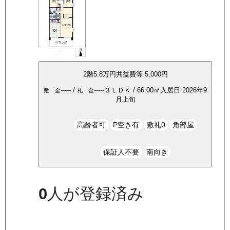
2
階
5.8万
円
共益費等
5,000円
-----
/
-----
３ＬＤＫ
/
66.00
㎡
入居日
2026年9
敷 金
礼 金
月上旬
高齢者可
P空き有
敷礼0
角部屋
保証人不要
南向き
0
人が登録済み