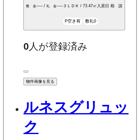
-----
/
-----
３ＬＤＫ
/
73.47
㎡
入居日
相 談
敷 金
礼 金
P空き有
敷礼0
0
人が登録済み
物件画像を見る
ルネスグリュッ
ク