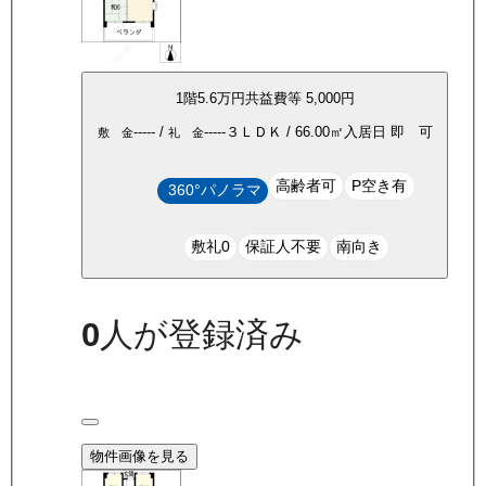
1
階
5.6万
円
共益費等
5,000円
-----
/
-----
３ＬＤＫ
/
66.00
㎡
入居日
即 可
敷 金
礼 金
高齢者可
P空き有
360°パノラマ
敷礼0
保証人不要
南向き
0
人が登録済み
物件画像を見る