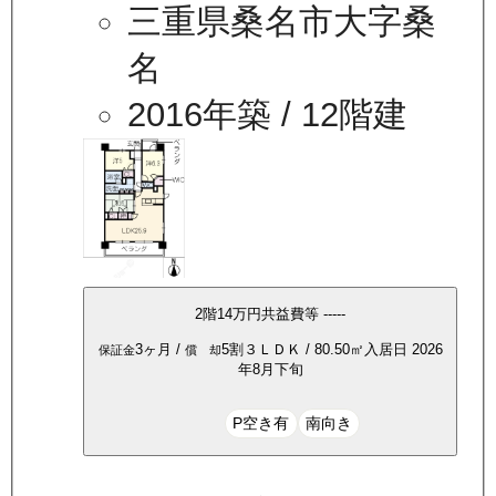
三重県桑名市大字桑
名
2016年築
/ 12階建
2
階
14万
円
共益費等
-----
3ヶ月
/
5割
３ＬＤＫ
/
80.50
㎡
入居日
2026
保証金
償 却
年8月下旬
P空き有
南向き