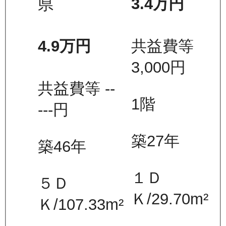
3.4万
円
県
共益費等
4.9万
円
3,000
円
共益費等
--
1
階
---
円
築27年
築46年
１Ｄ
５Ｄ
Ｋ
/
29.70
m²
Ｋ
/
107.33
m²