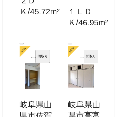
２Ｄ
Ｋ
/
45.72
m²
１ＬＤ
Ｋ
/
46.95
m²
間取り
間取り
岐阜県山
岐阜県山
県市佐賀
県市高富