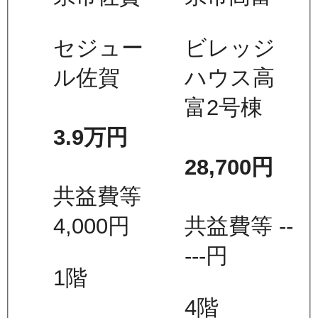
セジュー
ビレッジ
ル佐賀
ハウス高
富2号棟
3.9万
円
28,700
円
共益費等
4,000
円
共益費等
--
---
円
1
階
4
階