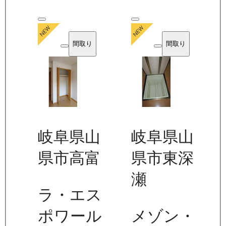
間取り
間取り
岐阜県山
岐阜県山
県市高富
県市東深
瀬
ラ・エス
ポワール
メゾン・