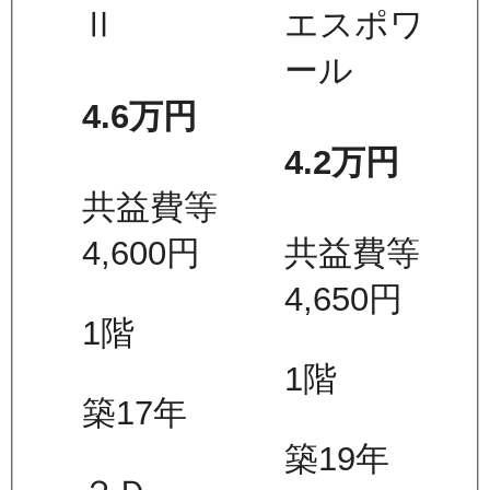
Ⅱ
エスポワ
ール
4.6万
円
4.2万
円
共益費等
4,600
円
共益費等
4,650
円
1
階
1
階
築17年
築19年