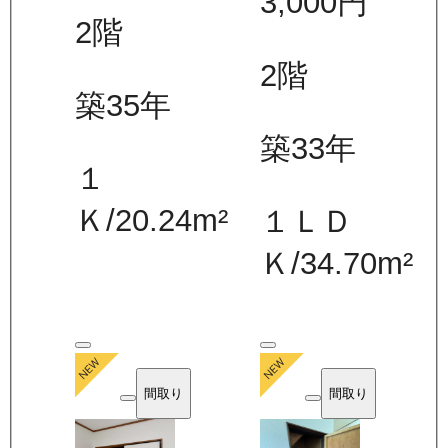
3,000
円
2
階
2
階
築35年
築33年
１
Ｋ
/
20.24
m²
１ＬＤ
Ｋ
/
34.70
m²
間取り
間取り