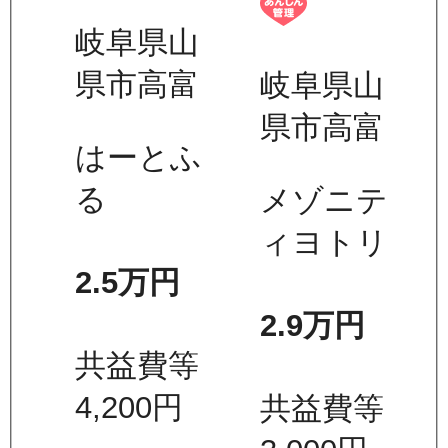
岐阜県山
県市高富
岐阜県山
県市高富
はーとふ
る
メゾニテ
ィヨトリ
2.5万
円
2.9万
円
共益費等
4,200
円
共益費等