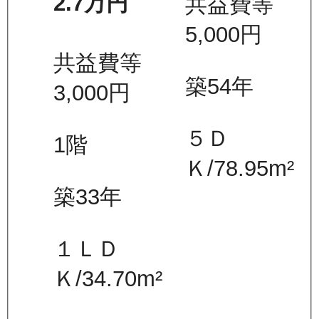
2.7万
円
共益費等
5,000
円
共益費等
築54年
3,000
円
５Ｄ
1
階
Ｋ
/
78.95
m²
築33年
１ＬＤ
Ｋ
/
34.70
m²