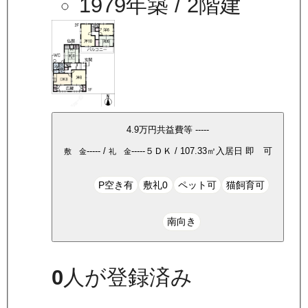
1979年築
/ 2階建
4.9万
円
共益費等
-----
-----
/
-----
５ＤＫ
/
107.33
㎡
入居日
即 可
敷 金
礼 金
P空き有
敷礼0
ペット可
猫飼育可
南向き
0
人が登録済み