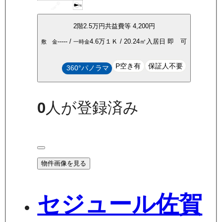
2
階
2.5万
円
共益費等
4,200円
-----
/
4.6万
１Ｋ
/
20.24
㎡
入居日
即 可
敷 金
一時金
P空き有
保証人不要
360°パノラマ
0
人が登録済み
物件画像を見る
セジュール佐賀