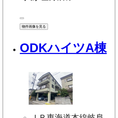
物件画像を見る
ODKハイツA棟
ＪＲ東海道本線岐阜