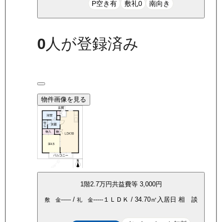
P空き有
敷礼0
南向き
0
人が登録済み
物件画像を見る
1
階
2.7万
円
共益費等
3,000円
-----
/
-----
１ＬＤＫ
/
34.70
㎡
入居日
相 談
敷 金
礼 金