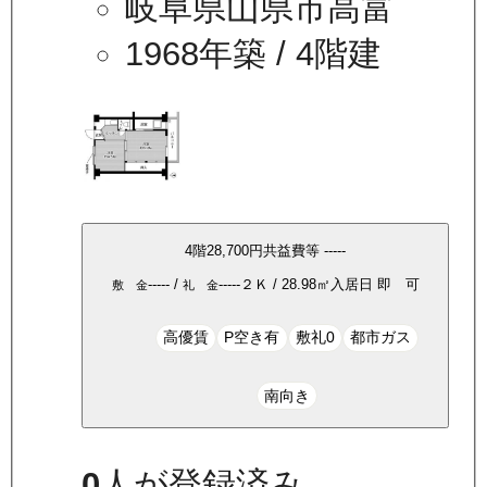
岐阜県山県市高富
1968年築
/ 4階建
4
階
28,700
円
共益費等
-----
-----
/
-----
２Ｋ
/
28.98
㎡
入居日
即 可
敷 金
礼 金
高優賃
P空き有
敷礼0
都市ガス
南向き
0
人が登録済み