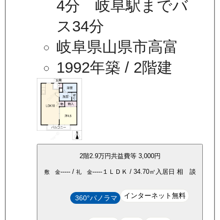
4分 岐阜駅までバ
ス34分
岐阜県山県市高富
1992年築
/ 2階建
2
階
2.9万
円
共益費等
3,000円
-----
/
-----
１ＬＤＫ
/
34.70
㎡
入居日
相 談
敷 金
礼 金
インターネット無料
360°パノラマ