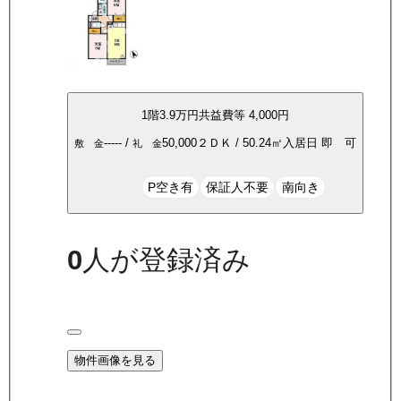
1
階
3.9万
円
共益費等
4,000円
-----
/
50,000
２ＤＫ
/
50.24
㎡
入居日
即 可
敷 金
礼 金
P空き有
保証人不要
南向き
0
人が登録済み
物件画像を見る