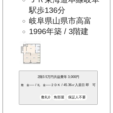
駅歩136分
岐阜県山県市高富
1996年築
/ 3階建
2
階
3.5万
円
共益費等
3,000円
-----
/
-----
２ＤＫ
/
45.36
㎡
入居日
即 可
敷 金
礼 金
敷礼0
角部屋
保証人不要