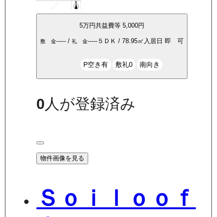
5万
円
共益費等
5,000円
-----
/
-----
５ＤＫ
/
78.95
㎡
入居日
即 可
敷 金
礼 金
P空き有
敷礼0
南向き
0
人が登録済み
物件画像を見る
Ｓｏｉｌｏｏｆ