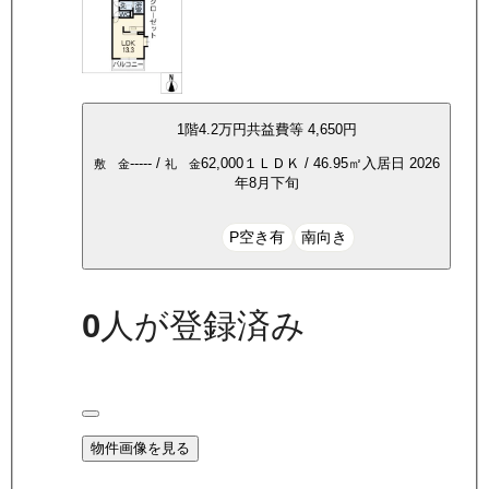
1
階
4.2万
円
共益費等
4,650円
-----
/
62,000
１ＬＤＫ
/
46.95
㎡
入居日
2026
敷 金
礼 金
年8月下旬
P空き有
南向き
0
人が登録済み
物件画像を見る