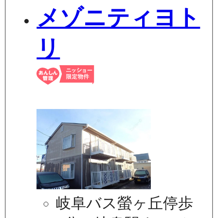
メゾニティヨト
リ
岐阜バス螢ヶ丘停歩