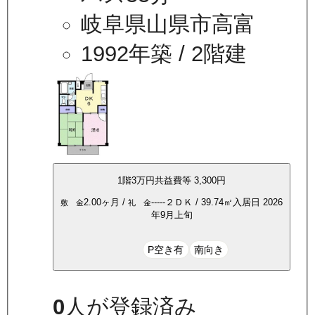
岐阜県山県市高富
1992年築
/ 2階建
1
階
3万
円
共益費等
3,300円
2.00ヶ月
/
-----
２ＤＫ
/
39.74
㎡
入居日
2026
敷 金
礼 金
年9月上旬
P空き有
南向き
0
人が登録済み