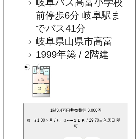
岐阜バス高富小学校
前停歩6分 岐阜駅ま
でバス41分
岐阜県山県市高富
1999年築
/ 2階建
1
階
3.4万
円
共益費等
3,000円
1.00ヶ月
/
-----
１ＤＫ
/
29.70
㎡
入居日
即
敷 金
礼 金
可