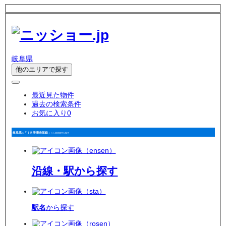
岐阜県
他のエリアで探す
最近見た物件
過去の検索条件
お気に入り
0
岐阜県
「ＪＲ美濃赤坂線」
の
から賃貸物件を探す
沿線・駅
から探す
駅名
から探す