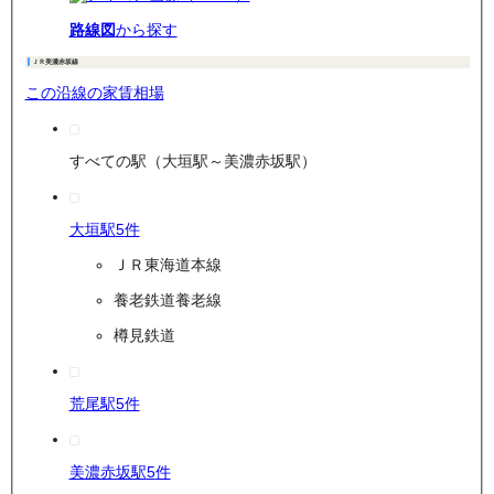
路線図
から探す
ＪＲ美濃赤坂線
この沿線の家賃相場
すべての駅（大垣駅～美濃赤坂駅）
大垣駅
5
件
ＪＲ東海道本線
養老鉄道養老線
樽見鉄道
荒尾駅
5
件
美濃赤坂駅
5
件