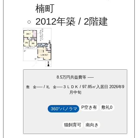
楠町
2012年築
/ 2階建
8.5万
円
共益費等
-----
-----
/
-----
３ＬＤＫ
/
97.85
㎡
入居日
2026年9
敷 金
礼 金
月中旬
P空き有
敷礼0
360°パノラマ
猫飼育可
南向き