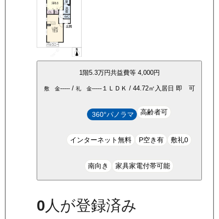
1
階
5.3万
円
共益費等
4,000円
-----
/
-----
１ＬＤＫ
/
44.72
㎡
入居日
即 可
敷 金
礼 金
高齢者可
360°パノラマ
インターネット無料
P空き有
敷礼0
南向き
家具家電付帯可能
0
人が登録済み