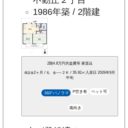
1986年築
/ 2階建
2
階
4.8万
円
共益費等
家賃込
2ヶ月
/
-----
２Ｋ
/
35.92
㎡
入居日
2026年9月
保証金
礼 金
中旬
P空き有
ペット可
360°パノラマ
南向き