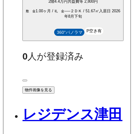
2
階
4.4万
円
共益費等
2,800円
1.00ヶ月
/
-----
２ＤＫ
/
51.67
㎡
入居日
2026
敷 金
礼 金
年8月下旬
P空き有
360°パノラマ
0
人が登録済み
物件画像を見る
レジデンス津田