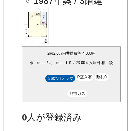
1987年築
/ 3階建
2
階
2.6万
円
共益費等
4,000円
-----
/
-----
１Ｒ
/
23.00
㎡
入居日
相 談
敷 金
礼 金
P空き有
敷礼0
360°パノラマ
都市ガス
0
人が登録済み