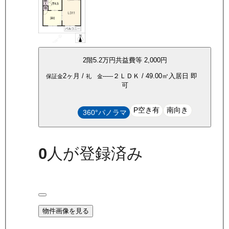
2
階
5.2万
円
共益費等
2,000円
2ヶ月
/
-----
２ＬＤＫ
/
49.00
㎡
入居日
即
保証金
礼 金
可
P空き有
南向き
360°パノラマ
0
人が登録済み
物件画像を見る