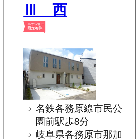
Ⅲ 西
名鉄各務原線市民公
園前駅歩8分
岐阜県各務原市那加