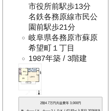
市役所前駅歩13分
名鉄各務原線市民公
園前駅歩21分
岐阜県各務原市蘇原
希望町１丁目
1987年築
/ 3階建
2
階
4.7万
円
共益費等
3,000円
-----
/
-----
２ＬＤＫ
/
42.93
㎡
入居日
2026年9
敷 金
礼 金