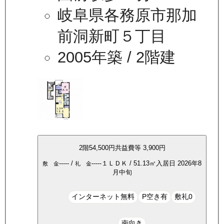
岐阜県各務原市那加
前洞新町５丁目
2005年築
/ 2階建
2
階
54,500
円
共益費等
3,900円
-----
/
-----
１ＬＤＫ
/
51.13
㎡
入居日
2026年8
敷 金
礼 金
月中旬
インターネット無料
P空き有
敷礼0
南向き