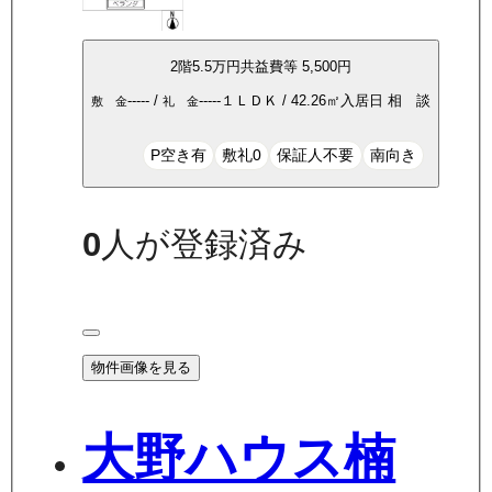
2
階
5.5万
円
共益費等
5,500円
-----
/
-----
１ＬＤＫ
/
42.26
㎡
入居日
相 談
敷 金
礼 金
P空き有
敷礼0
保証人不要
南向き
0
人が登録済み
物件画像を見る
大野ハウス楠