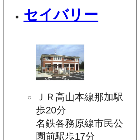
セイバリー
ＪＲ高山本線那加駅
歩20分
名鉄各務原線市民公
園前駅歩17分