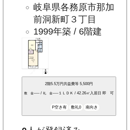
岐阜県各務原市那加
前洞新町３丁目
1999年築
/ 6階建
2
階
5.5万
円
共益費等
5,500円
-----
/
-----
１ＬＤＫ
/
42.26
㎡
入居日
即 可
敷 金
礼 金
P空き有
敷礼0
南向き