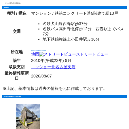
こちらの物件は現在満室です。
物件情報
種別 / 構造
マンション / 鉄筋コンクリート造5階建て総13戸
名鉄犬山線西春駅歩37分
名鉄バス高田寺北停歩12分 西春駅までバス
交通
7分
地下鉄鶴舞線上小田井駅歩36分
所在地
愛知県北名古屋市久地野北浦
地図
ストリートビュー
築年
2010年(平成22年) 9月
取扱支店
ニッショー北名古屋支店
最終情報更新
2026/08/07
日
※上記、基本情報は過去の情報を元に作成しております。
その他の愛知県北名古屋市の物件