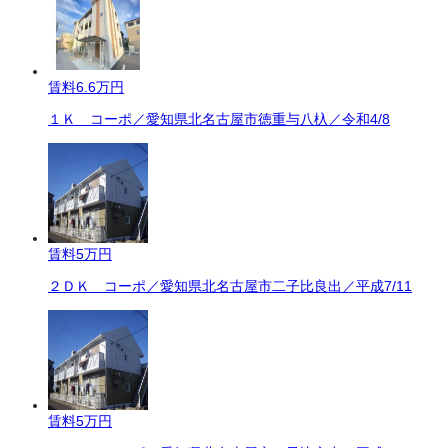
賃料
6.6万円
１Ｋ コーポ／愛知県北名古屋市徳重与八杁／令和4/8
賃料
5万円
２ＤＫ コーポ／愛知県北名古屋市二子比良出／平成7/11
賃料
5万円