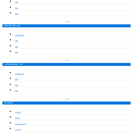
1LDK
2LDK
3LDK
もっと見る
西春駅の物件を間取りから探す
ワンルーム・1K
1LDK
2LDK
3LDK
もっと見る
上小田井駅の物件を間取りから探す
ワンルーム・1K
1LDK
2LDK
3LDK
もっと見る
周辺の物件情報
メルベーユ
Ｇドエル
Ｐｒｉｍａｖｅｒａ
シャルマン