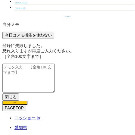
第２リバティーハイツ
すまいらーくＡＢ
もっと見る
自分メモ
今日はメモ機能を使わない
登録に失敗しました。
恐れ入りますが再度ご入力ください。
［全角100文字まで］
閉じる
保存
PAGETOP
ニッショー.jp
愛知県