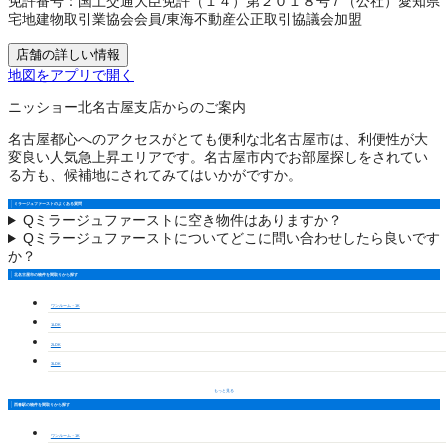
免許番号：
国土交通大臣免許（１４）第２０１８号
/
（公社）愛知県
宅地建物取引業協会会員
/
東海不動産公正取引協議会加盟
店舗の詳しい情報
地図をアプリで開く
ニッショー北名古屋支店からのご案内
名古屋都心へのアクセスがとても便利な北名古屋市は、利便性が大
変良い人気急上昇エリアです。名古屋市内でお部屋探しをされてい
る方も、候補地にされてみてはいかがですか。
ミラージュファーストのよくある質問
Q
ミラージュファーストに空き物件はありますか？
Q
ミラージュファーストについてどこに問い合わせしたら良いです
か？
北名古屋市の物件を間取りから探す
ワンルーム・1K
1LDK
2LDK
3LDK
もっと見る
西春駅の物件を間取りから探す
ワンルーム・1K