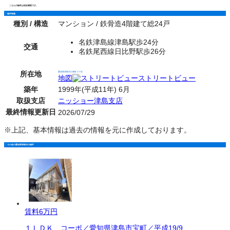
こちらの物件は現在満室です。
物件情報
種別 / 構造
マンション / 鉄骨造4階建て総24戸
名鉄津島線津島駅歩24分
交通
名鉄尾西線日比野駅歩26分
所在地
愛知県津島市江東町３丁目
地図
ストリートビュー
築年
1999年(平成11年) 6月
取扱支店
ニッショー津島支店
最終情報更新日
2026/07/29
※上記、基本情報は過去の情報を元に作成しております。
その他の愛知県津島市の物件
賃料
6万円
１ＬＤＫ コーポ／愛知県津島市宝町／平成19/9