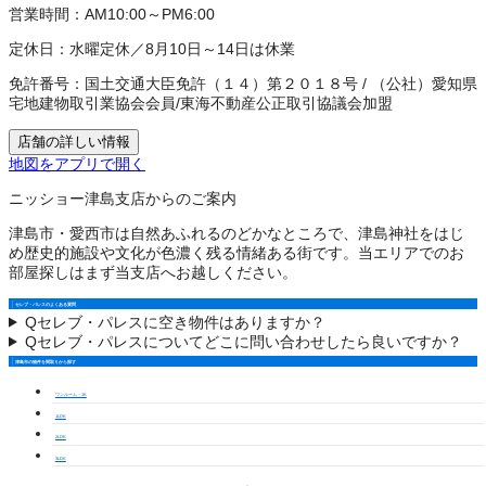
営業時間：
AM10:00～PM6:00
定休日：
水曜定休／8月10日～14日は休業
免許番号：
国土交通大臣免許（１４）第２０１８号
/
（公社）愛知県
宅地建物取引業協会会員
/
東海不動産公正取引協議会加盟
店舗の詳しい情報
地図をアプリで開く
ニッショー津島支店からのご案内
津島市・愛西市は自然あふれるのどかなところで、津島神社をはじ
め歴史的施設や文化が色濃く残る情緒ある街です。当エリアでのお
部屋探しはまず当支店へお越しください。
セレブ・パレスのよくある質問
Q
セレブ・パレスに空き物件はありますか？
Q
セレブ・パレスについてどこに問い合わせしたら良いですか？
津島市の物件を間取りから探す
ワンルーム・1K
1LDK
2LDK
3LDK