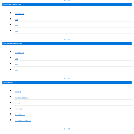
もっと見る
津島駅の物件を間取りから探す
ワンルーム・1K
1LDK
2LDK
3LDK
もっと見る
日比野駅の物件を間取りから探す
ワンルーム・1K
1LDK
2LDK
3LDK
もっと見る
周辺の物件情報
喜楽Ａ・Ｂ
セジュール HODA Ⅱ
パティオ
ラビナス埋田
Ｒｅｉｎｈｅｉｔ
ＶＩＮＴＡＧＥ ＣＯＵＲＴ
もっと見る