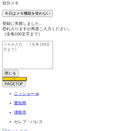
自分メモ
今日はメモ機能を使わない
登録に失敗しました。
恐れ入りますが再度ご入力ください。
［全角100文字まで］
閉じる
保存
PAGETOP
ニッショー.jp
愛知県
津島市
セレブ・パレス