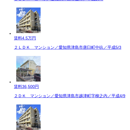
賃料
4.5万円
２ＬＤＫ マンション／愛知県津島市唐臼町中杁／平成5/3
賃料
36,500円
２ＤＫ マンション／愛知県津島市越津町字柳之内／平成4/9