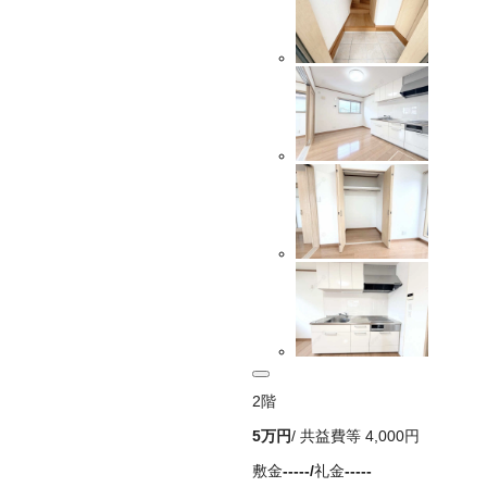
2
階
5万
円
/ 共益費等
4,000円
敷金
-----
/
礼金
-----