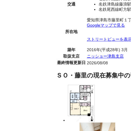
交通
名鉄津島線藤浪駅
名鉄尾西線町方駅
愛知県津島市藤里町１
Googleマップで見る
所在地
ストリートビューを表
築年
2016年(平成28年) 3月
取扱支店
ニッショー津島支店
最終情報更新日
2026/08/08
ＳＯ・藤里の現在募集中の