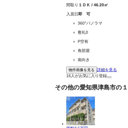
間取り
１ＤＫ
/
46.20
㎡
入居日
即 可
360°パノラマ
敷礼0
P空有
角部屋
南向き
詳細を見る
物件画像を見る
16
人がお気に入り登録
その他の愛知県津島市の１