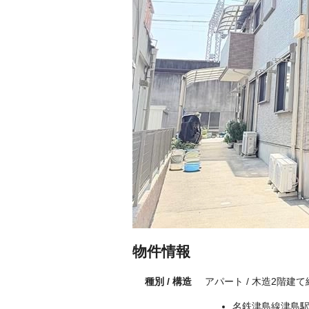
物件情報
種別 / 構造
アパート / 木造2階建て
名鉄津島線津島駅