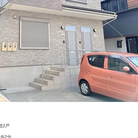
総2戸
歩2分