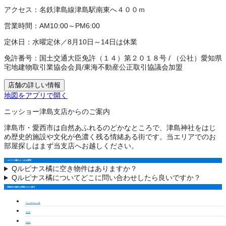
アクセス：
名鉄津島線津島駅南東へ４００ｍ
営業時間：
AM10:00～PM6:00
定休日：
水曜定休／8月10日～14日は休業
免許番号：
国土交通大臣免許（１４）第２０１８号
/
（公社）愛知県
宅地建物取引業協会会員
/
東海不動産公正取引協議会加盟
店舗の詳しい情報
地図をアプリで開く
ニッショー津島支店からのご案内
津島市・愛西市は自然あふれるのどかなところで、津島神社をはじ
め歴史的施設や文化が色濃く残る情緒ある街です。当エリアでのお
部屋探しはまず当支店へお越しください。
ルピナス橘のよくある質問
Q
ルピナス橘に空き物件はありますか？
Q
ルピナス橘についてどこに問い合わせしたら良いですか？
津島市の物件を間取りから探す
ワンルーム・1K
1LDK
2LDK