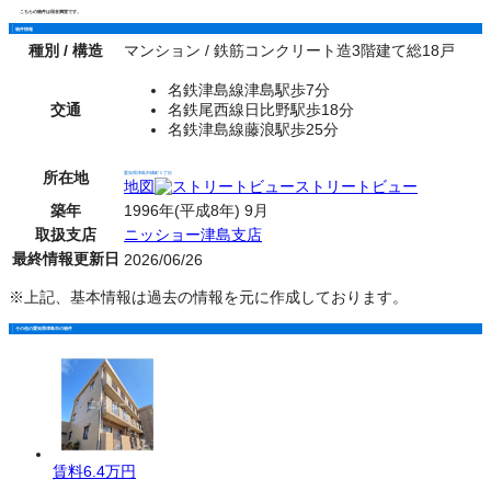
こちらの物件は現在満室です。
物件情報
種別 / 構造
マンション / 鉄筋コンクリート造3階建て総18戸
名鉄津島線津島駅歩7分
交通
名鉄尾西線日比野駅歩18分
名鉄津島線藤浪駅歩25分
所在地
愛知県津島市橘町１丁目
地図
ストリートビュー
築年
1996年(平成8年) 9月
取扱支店
ニッショー津島支店
最終情報更新日
2026/06/26
※上記、基本情報は過去の情報を元に作成しております。
その他の愛知県津島市の物件
賃料
6.4万円