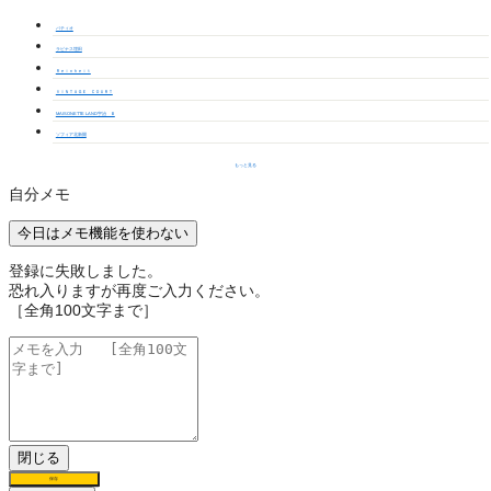
パティオ
ラビナス埋田
Ｒｅｉｎｈｅｉｔ
ＶＩＮＴＡＧＥ ＣＯＵＲＴ
MAISONETTE LAND宇治 Ｂ
ソフィア北新開
もっと見る
自分メモ
今日はメモ機能を使わない
登録に失敗しました。
恐れ入りますが再度ご入力ください。
［全角100文字まで］
閉じる
保存