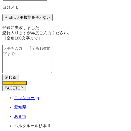
自分メモ
今日はメモ機能を使わない
登録に失敗しました。
恐れ入りますが再度ご入力ください。
［全角100文字まで］
閉じる
保存
PAGETOP
ニッショー.jp
愛知県
あま市
ベルクルール杉本Ⅱ