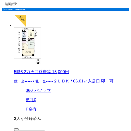
現在募集中のお部屋は
下記に表示されます。
ベルクルール杉本Ⅱの現在募集中の部屋
5
階
6.2万
円
共益費等
15,000円
-----
/
-----
２ＬＤＫ
/
66.01
㎡
入居日
即 可
敷 金
礼 金
360°パノラマ
敷礼0
P空有
2
人が登録済み