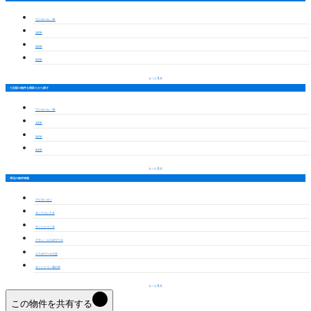
ワンルーム・1K
1LDK
2LDK
3LDK
もっと見る
七宝駅の物件を間取りから探す
ワンルーム・1K
1LDK
2LDK
3LDK
もっと見る
周辺の物件情報
アビタシオン
サンフォレスタ
サンシャインⅢ
グラン・エスポワール
エスポワール七宝
サンシャイン花の木
もっと見る
この物件を共有する