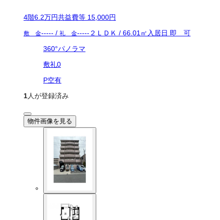
4
階
6.2万
円
共益費等
15,000円
-----
/
-----
２ＬＤＫ
/
66.01
㎡
入居日
即 可
敷 金
礼 金
360°パノラマ
敷礼0
P空有
1
人が登録済み
物件画像を見る