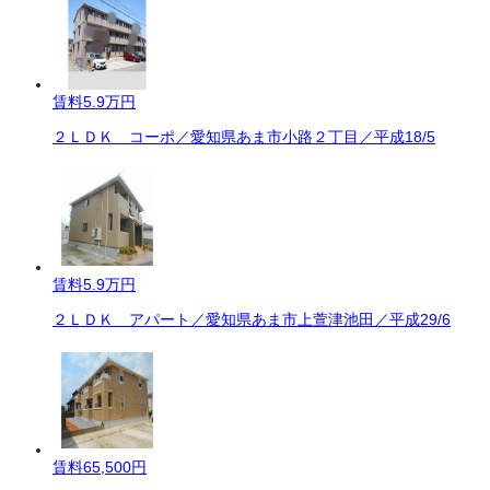
賃料
5.9万円
２ＬＤＫ コーポ／愛知県あま市小路２丁目／平成18/5
賃料
5.9万円
２ＬＤＫ アパート／愛知県あま市上萱津池田／平成29/6
賃料
65,500円