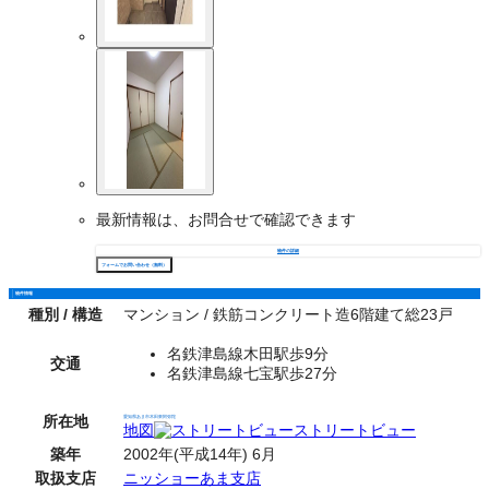
最新情報は、お問合せで確認できます
物件の詳細
フォームでお問い合わせ（無料）
物件情報
種別 / 構造
マンション / 鉄筋コンクリート造6階建て総23戸
名鉄津島線木田駅歩9分
交通
名鉄津島線七宝駅歩27分
所在地
愛知県あま市木田東阿弥陀
地図
ストリートビュー
築年
2002年(平成14年) 6月
取扱支店
ニッショーあま支店