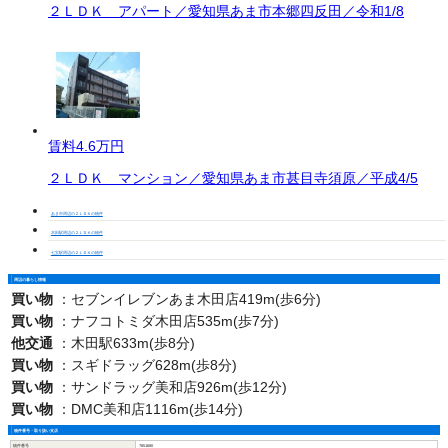
２ＬＤＫ アパート／愛知県あま市本郷四反田／令和1/8
賃料
4.6万円
２ＬＤＫ マンション／愛知県あま市甚目寺須原／平成4/5
あま市周辺の２ＬＤＫの物件
木田駅周辺の２ＬＤＫの物件
七宝駅周辺の２ＬＤＫの物件
周辺の暮らし情報
買い物
：
セブンイレブンあま木田店419m(歩6分)
買い物
：
ナフコトミダ木田店535m(歩7分)
他交通
：
木田駅633m(歩8分)
買い物
：
スギドラッグ628m(歩8分)
買い物
：
サンドラッグ美和店926m(歩12分)
買い物
：
DMC美和店1116m(歩14分)
物件番号・取り扱い支店
物件番号
7851680