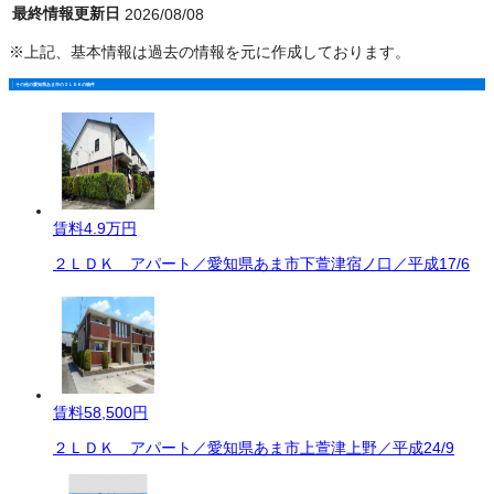
最終情報更新日
2026/08/08
※上記、基本情報は過去の情報を元に作成しております。
その他の愛知県あま市の２ＬＤＫの物件
賃料
4.9万円
２ＬＤＫ アパート／愛知県あま市下萱津宿ノ口／平成17/6
賃料
58,500円
２ＬＤＫ アパート／愛知県あま市上萱津上野／平成24/9