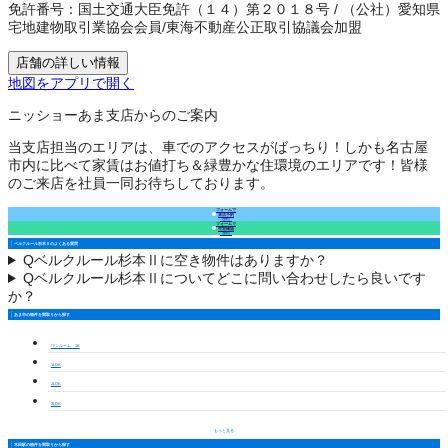
免許番号：
国土交通大臣免許（１４）第２０１８号
/
（公社）愛知県
宅地建物取引業協会会員
/
東海不動産公正取引協議会加盟
店舗の詳しい情報
地図をアプリで開く
ニッショーあま支店からのご案内
当支店担当のエリアは、車でのアクセスがばっちり！しかも名古屋
市内に比べて家賃はお値打ち＆緑豊かな住環境のエリアです！皆様
のご来店を社員一同お待ちしております。
フォームで
来店予約
（無料）
フォームで
空室確認
（無料）
ベルクルール杉本Ⅱのよくある質問
Q
ベルクルール杉本Ⅱに空き物件はありますか？
Q
ベルクルール杉本Ⅱについてどこに問い合わせしたら良いです
か？
あま市の物件を間取りから探す
ワンルーム・1K
1LDK
2LDK
3LDK
もっと見る
木田駅の物件を間取りから探す