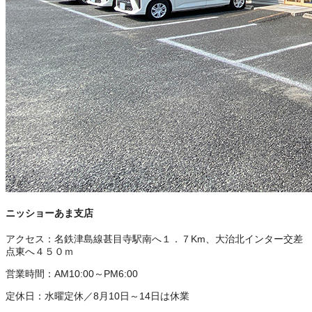
ニッショーあま支店
アクセス：
名鉄津島線甚目寺駅南へ１．７Km、大治北インター交差
点東へ４５０ｍ
営業時間：
AM10:00～PM6:00
定休日：
水曜定休／8月10日～14日は休業