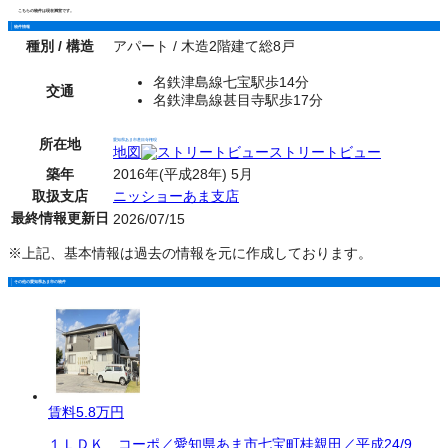
こちらの物件は現在満室です。
物件情報
種別 / 構造
アパート / 木造2階建て総8戸
名鉄津島線七宝駅歩14分
交通
名鉄津島線甚目寺駅歩17分
所在地
愛知県あま市甚目寺権現
地図
ストリートビュー
築年
2016年(平成28年) 5月
取扱支店
ニッショーあま支店
最終情報更新日
2026/07/15
※上記、基本情報は過去の情報を元に作成しております。
その他の愛知県あま市の物件
賃料
5.8万円
１ＬＤＫ コーポ／愛知県あま市七宝町桂親田／平成24/9