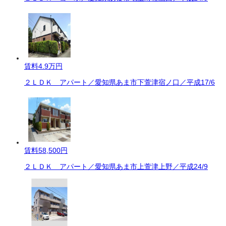
賃料
4.9万円
２ＬＤＫ アパート／愛知県あま市下萱津宿ノ口／平成17/6
賃料
58,500円
２ＬＤＫ アパート／愛知県あま市上萱津上野／平成24/9