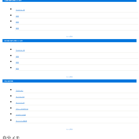
七宝駅の物件を間取りから探す
ワンルーム・1K
1LDK
2LDK
3LDK
もっと見る
甚目寺駅の物件を間取りから探す
ワンルーム・1K
1LDK
2LDK
3LDK
もっと見る
周辺の物件情報
アビタシオン
サンフォレスタ
サンシャインⅢ
グラン・エスポワール
エスポワール七宝
サンシャイン花の木
もっと見る
自分メモ