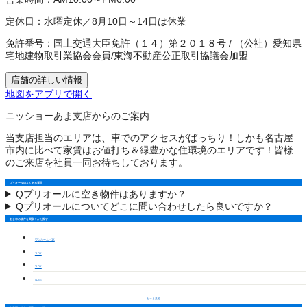
定休日：
水曜定休／8月10日～14日は休業
免許番号：
国土交通大臣免許（１４）第２０１８号
/
（公社）愛知県
宅地建物取引業協会会員
/
東海不動産公正取引協議会加盟
店舗の詳しい情報
地図をアプリで開く
ニッショーあま支店からのご案内
当支店担当のエリアは、車でのアクセスがばっちり！しかも名古屋
市内に比べて家賃はお値打ち＆緑豊かな住環境のエリアです！皆様
のご来店を社員一同お待ちしております。
プリオールのよくある質問
Q
プリオールに空き物件はありますか？
Q
プリオールについてどこに問い合わせしたら良いですか？
あま市の物件を間取りから探す
ワンルーム・1K
1LDK
2LDK
3LDK
もっと見る