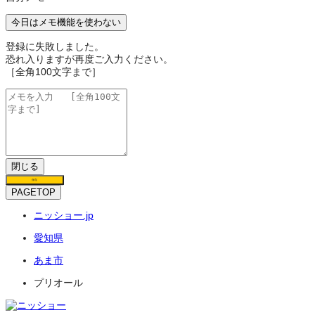
今日はメモ機能を使わない
登録に失敗しました。
恐れ入りますが再度ご入力ください。
［全角100文字まで］
閉じる
保存
PAGETOP
ニッショー.jp
愛知県
あま市
プリオール