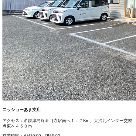
ニッショーあま支店
アクセス：
名鉄津島線甚目寺駅南へ１．７Km、大治北インター交差
点東へ４５０ｍ
営業時間：
AM10:00～PM6:00