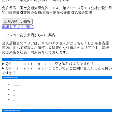
免許番号：
国土交通大臣免許（１４）第２０１８号
/
（公社）愛知県
宅地建物取引業協会会員
/
東海不動産公正取引協議会加盟
店舗の詳しい情報
地図をアプリで開く
ニッショーあま支店からのご案内
当支店担当のエリアは、車でのアクセスがばっちり！しかも名古屋
市内に比べて家賃はお値打ち＆緑豊かな住環境のエリアです！皆様
のご来店を社員一同お待ちしております。
Ｐｌａｉｓｉｒ ｎｏｒｄのよくある質問
Q
Ｐｌａｉｓｉｒ ｎｏｒｄに空き物件はありますか？
Q
Ｐｌａｉｓｉｒ ｎｏｒｄについてどこに問い合わせしたら良い
ですか？
海部郡の物件を間取りから探す
ワンルーム・1K
1LDK
2LDK
3LDK
もっと見る
中村公園駅の物件を間取りから探す