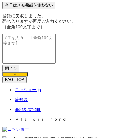
今日はメモ機能を使わない
登録に失敗しました。
恐れ入りますが再度ご入力ください。
［全角100文字まで］
閉じる
保存
PAGETOP
ニッショー.jp
愛知県
海部郡大治町
Ｐｌａｉｓｉｒ ｎｏｒｄ