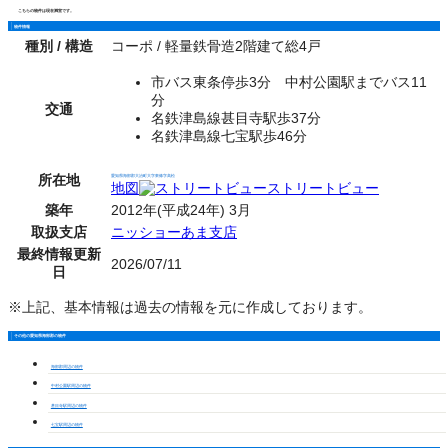
こちらの物件は現在満室です。
物件情報
種別 / 構造
コーポ / 軽量鉄骨造2階建て総4戸
市バス東条停歩3分 中村公園駅までバス11
分
交通
名鉄津島線甚目寺駅歩37分
名鉄津島線七宝駅歩46分
所在地
愛知県海部郡大治町大字東條字高松
地図
ストリートビュー
築年
2012年(平成24年) 3月
取扱支店
ニッショーあま支店
最終情報更新
2026/07/11
日
※上記、基本情報は過去の情報を元に作成しております。
その他の愛知県海部郡の物件
海部郡周辺の物件
中村公園駅周辺の物件
甚目寺駅周辺の物件
七宝駅周辺の物件