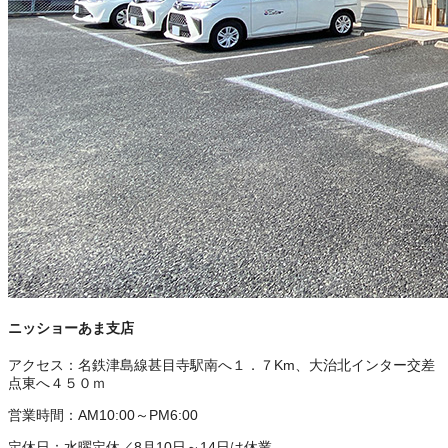
ニッショーあま支店
アクセス：
名鉄津島線甚目寺駅南へ１．７Km、大治北インター交差
点東へ４５０ｍ
営業時間：
AM10:00～PM6:00
定休日：
水曜定休／8月10日～14日は休業