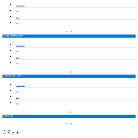
ワンルーム・1K
1LDK
2LDK
3LDK
もっと見る
甚目寺駅の物件を間取りから探す
ワンルーム・1K
1LDK
2LDK
3LDK
もっと見る
七宝駅の物件を間取りから探す
ワンルーム・1K
1LDK
2LDK
3LDK
もっと見る
周辺の物件情報
もっと見る
自分メモ