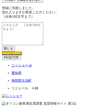
登録に失敗しました。
恐れ入りますが再度ご入力ください。
［全角100文字まで］
閉じる
保存
PAGETOP
ニッショー.jp
愛知県
海部郡大治町
リジェール Ａ棟