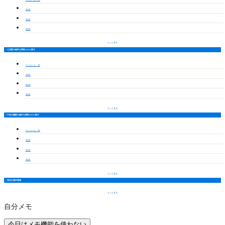
1LDK
2LDK
3LDK
もっと見る
七宝駅の物件を間取りから探す
ワンルーム・1K
1LDK
2LDK
3LDK
もっと見る
中村公園駅の物件を間取りから探す
ワンルーム・1K
1LDK
2LDK
3LDK
もっと見る
周辺の物件情報
もっと見る
自分メモ
今日はメモ機能を使わない