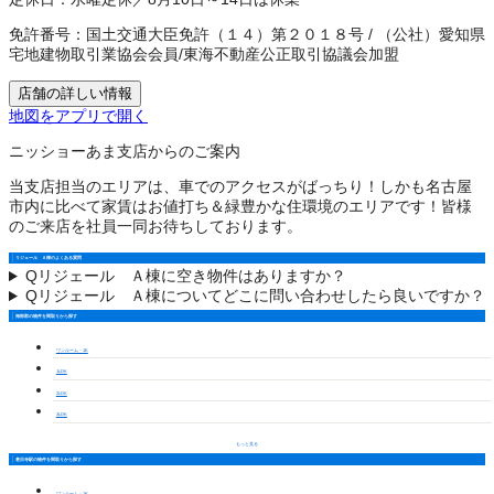
免許番号：
国土交通大臣免許（１４）第２０１８号
/
（公社）愛知県
宅地建物取引業協会会員
/
東海不動産公正取引協議会加盟
店舗の詳しい情報
地図をアプリで開く
ニッショーあま支店からのご案内
当支店担当のエリアは、車でのアクセスがばっちり！しかも名古屋
市内に比べて家賃はお値打ち＆緑豊かな住環境のエリアです！皆様
のご来店を社員一同お待ちしております。
リジェール Ａ棟のよくある質問
Q
リジェール Ａ棟に空き物件はありますか？
Q
リジェール Ａ棟についてどこに問い合わせしたら良いですか？
海部郡の物件を間取りから探す
ワンルーム・1K
1LDK
2LDK
3LDK
もっと見る
甚目寺駅の物件を間取りから探す
ワンルーム・1K