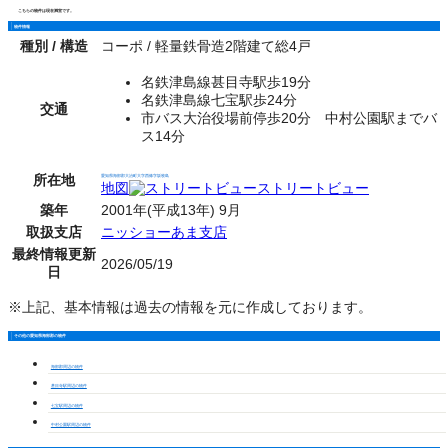
こちらの物件は現在満室です。
物件情報
種別 / 構造
コーポ / 軽量鉄骨造2階建て総4戸
名鉄津島線甚目寺駅歩19分
名鉄津島線七宝駅歩24分
交通
市バス大治役場前停歩20分 中村公園駅までバ
ス14分
所在地
愛知県海部郡大治町大字西條字坂牧島
地図
ストリートビュー
築年
2001年(平成13年) 9月
取扱支店
ニッショーあま支店
最終情報更新
2026/05/19
日
※上記、基本情報は過去の情報を元に作成しております。
その他の愛知県海部郡の物件
海部郡周辺の物件
甚目寺駅周辺の物件
七宝駅周辺の物件
中村公園駅周辺の物件