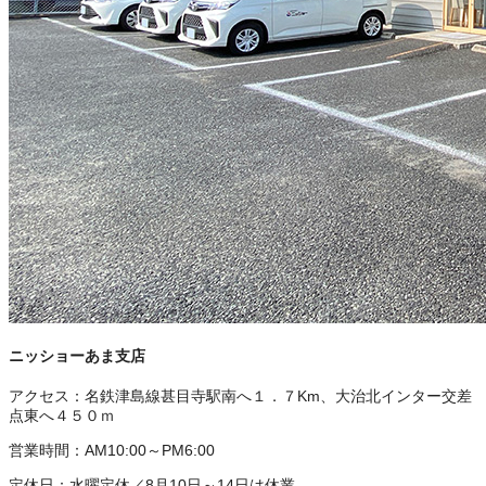
ニッショーあま支店
アクセス：
名鉄津島線甚目寺駅南へ１．７Km、大治北インター交差
点東へ４５０ｍ
営業時間：
AM10:00～PM6:00
定休日：
水曜定休／8月10日～14日は休業