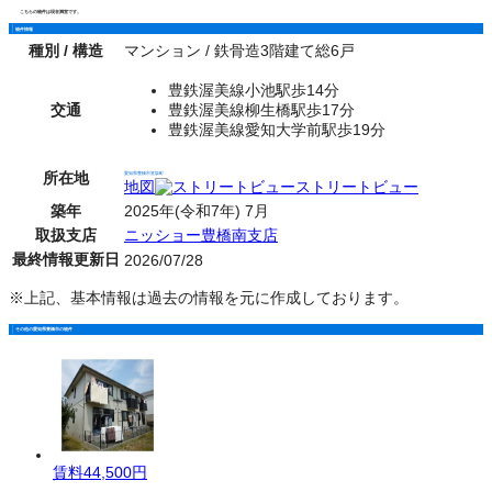
こちらの物件は現在満室です。
物件情報
種別 / 構造
マンション / 鉄骨造3階建て総6戸
豊鉄渥美線小池駅歩14分
交通
豊鉄渥美線柳生橋駅歩17分
豊鉄渥美線愛知大学前駅歩19分
所在地
愛知県豊橋市堂坂町
地図
ストリートビュー
築年
2025年(令和7年) 7月
取扱支店
ニッショー豊橋南支店
最終情報更新日
2026/07/28
※上記、基本情報は過去の情報を元に作成しております。
その他の愛知県豊橋市の物件
賃料
44,500円