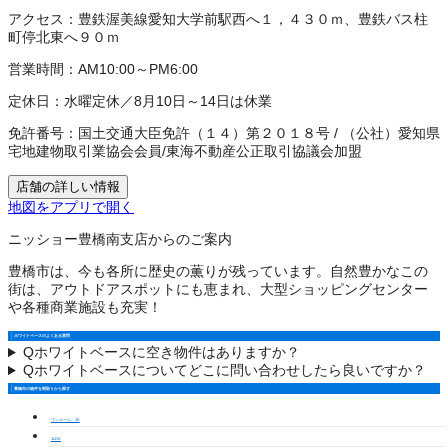
アクセス：
豊鉄渥美線愛知大学前駅西へ１，４３０ｍ、豊鉄バス柱
町停北東へ９０ｍ
営業時間：
AM10:00～PM6:00
定休日：
水曜定休／8月10日～14日は休業
免許番号：
国土交通大臣免許（１４）第２０１８号
/
（公社）愛知県
宅地建物取引業協会会員
/
東海不動産公正取引協議会加盟
店舗の詳しい情報
地図をアプリで開く
ニッショー豊橋南支店からのご案内
豊橋市は、今も各所に歴史の薫りが残っています。自然豊かなこの
街は、アウトドアスポットにも恵まれ、大型ショッピングセンター
や各種商業施設も充実！
ホワイトベースのよくある質問
Q
ホワイトベースに空き物件はありますか？
Q
ホワイトベースについてどこに問い合わせしたら良いですか？
豊橋市の物件を間取りから探す
ワンルーム・1K
1LDK