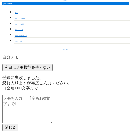
周辺の物件情報
牧ビル
ランドマーク東新町
ストークヒル大惣
アン・シャレＢ
グリーンパーク浪ノ上
セジュール東
もっと見る
自分メモ
今日はメモ機能を使わない
登録に失敗しました。
恐れ入りますが再度ご入力ください。
［全角100文字まで］
閉じる