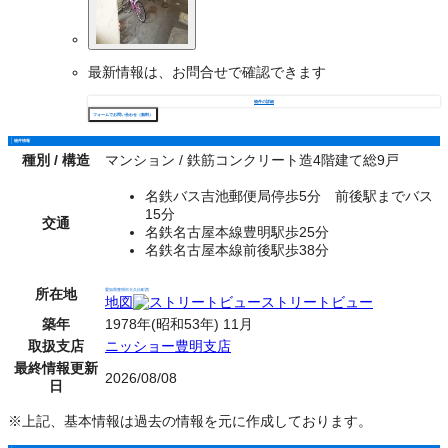
最新情報は、お問合せで確認できます
物件の詳細
フォームでお問い合わせ（無料）
物件情報
種別 / 構造
マンション / 鉄筋コンクリート造4階建て総9戸
名鉄バス吉池郵便局停歩5分 前後駅までバス
15分
交通
名鉄名古屋本線豊明駅歩25分
名鉄名古屋本線前後駅歩38分
所在地
愛知県豊明市大久伝町西
地図
ストリートビュー
築年
1978年(昭和53年) 11月
取扱支店
ニッショー豊明支店
最終情報更新
2026/08/08
日
※上記、基本情報は過去の情報を元に作成しております。