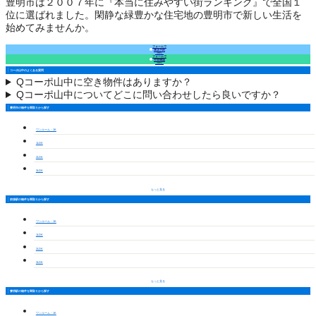
豊明市は２００７年に『本当に住みやすい街ランキング』で全国１
位に選ばれました。閑静な緑豊かな住宅地の豊明市で新しい生活を
始めてみませんか。
フォームで
来店予約
（無料）
フォームで
空室確認
（無料）
コーポ山中のよくある質問
Q
コーポ山中に空き物件はありますか？
Q
コーポ山中についてどこに問い合わせしたら良いですか？
豊明市の物件を間取りから探す
ワンルーム・1K
1LDK
2LDK
3LDK
もっと見る
前後駅の物件を間取りから探す
ワンルーム・1K
1LDK
2LDK
3LDK
もっと見る
豊明駅の物件を間取りから探す
ワンルーム・1K