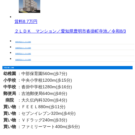
賃料
8.7万円
２ＬＤＫ マンション／愛知県豊明市沓掛町寺池／令和8/3
豊明市周辺の２ＬＤＫの物件
前後駅周辺の２ＬＤＫの物件
豊明駅周辺の２ＬＤＫの物件
前後駅周辺の２ＬＤＫの物件
周辺の暮らし情報
幼稚園
：
中部保育園560m(歩7分)
小学校
：
中央小学校1200m(歩15分)
中学校
：
沓掛中学校1280m(歩16分)
郵便局
：
吉池郵便局640m(歩8分)
病院
：
大久伝内科320m(歩4分)
買い物
：
ＦＥＥＬ880m(歩11分)
買い物
：
セブンイレブン320m(歩4分)
買い物
：
Ｖドラッグ240m(歩3分)
買い物
：
ファミリーマート400m(歩5分)