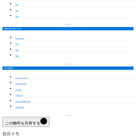
1LDK
2LDK
3LDK
もっと見る
前後駅の物件を間取りから探す
ワンルーム・1K
1LDK
2LDK
3LDK
もっと見る
周辺の物件情報
プティメゾン カトル
ユニオンヒルズ丘下
Ｌｉｎｄａ
プラヴィーダ
ガーデンプラザ新栄 Ｅ棟
シェトワ桜ヶ丘
もっと見る
この物件を共有する
自分メモ