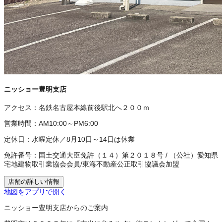
ニッショー豊明支店
アクセス：
名鉄名古屋本線前後駅北へ２００ｍ
営業時間：
AM10:00～PM6:00
定休日：
水曜定休／8月10日～14日は休業
免許番号：
国土交通大臣免許（１４）第２０１８号
/
（公社）愛知県
宅地建物取引業協会会員
/
東海不動産公正取引協議会加盟
店舗の詳しい情報
地図をアプリで開く
ニッショー豊明支店からのご案内