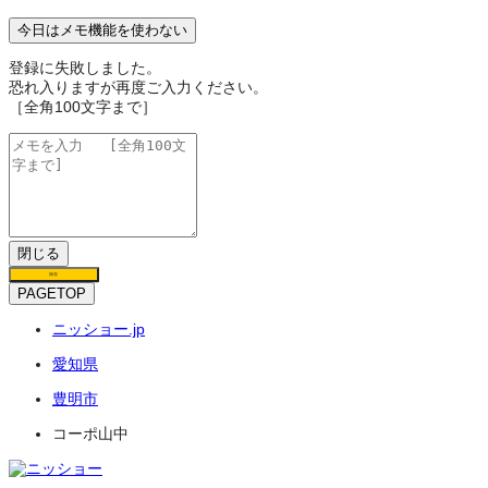
今日はメモ機能を使わない
登録に失敗しました。
恐れ入りますが再度ご入力ください。
［全角100文字まで］
閉じる
保存
PAGETOP
ニッショー.jp
愛知県
豊明市
コーポ山中