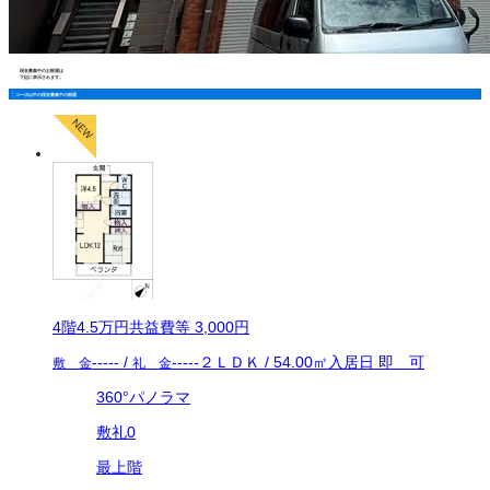
現在募集中のお部屋は
下記に表示されます。
コーポ山中の現在募集中の部屋
4
階
4.5万
円
共益費等
3,000円
-----
/
-----
２ＬＤＫ
/
54.00
㎡
入居日
即 可
敷 金
礼 金
360°パノラマ
敷礼0
最上階