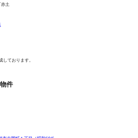
町赤土
示
成しております。
物件