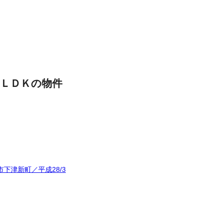
ＬＤＫの物件
下津新町／平成28/3