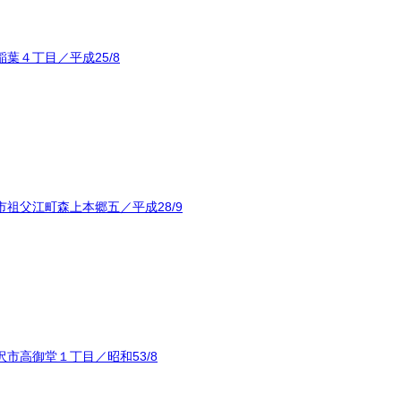
葉４丁目／平成25/8
祖父江町森上本郷五／平成28/9
市高御堂１丁目／昭和53/8