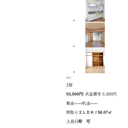
1
階
53,500
円
/ 共益費等
3,300円
敷金
-----
/
礼金
-----
間取り
２ＬＤＫ
/
56.07
㎡
入居日
即 可