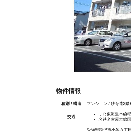
物件情報
種別 / 構造
マンション / 鉄骨造3階
ＪＲ東海道本線稲
交通
名鉄名古屋本線国
愛知県稲沢市小池３丁