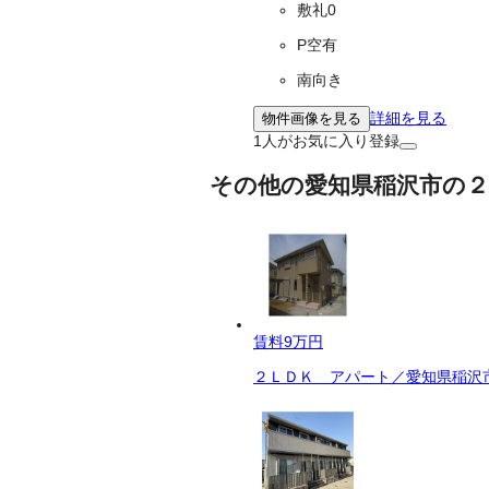
敷礼0
P空有
南向き
詳細を見る
物件画像を見る
1
人がお気に入り登録
その他の愛知県稲沢市の２
賃料
9万円
２ＬＤＫ アパート／愛知県稲沢市