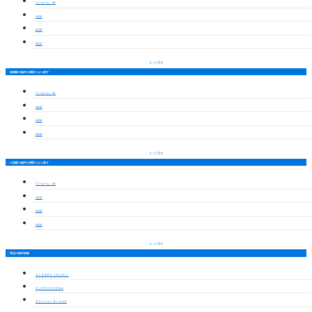
ワンルーム・1K
1LDK
2LDK
3LDK
もっと見る
清洲駅の物件を間取りから探す
ワンルーム・1K
1LDK
2LDK
3LDK
もっと見る
大里駅の物件を間取りから探す
ワンルーム・1K
1LDK
2LDK
3LDK
もっと見る
周辺の物件情報
ＡＬＥＧＲＥ（アレグレ）
ティアリークリスタル
Ｓｕｒｆｅｒ Ｄｒｅａｍ