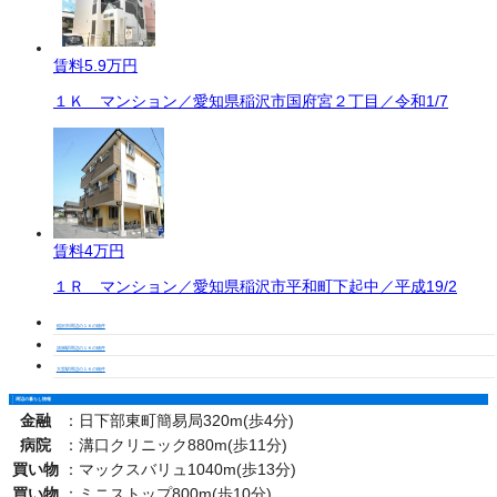
賃料
5.9万円
１Ｋ マンション／愛知県稲沢市国府宮２丁目／令和1/7
賃料
4万円
１Ｒ マンション／愛知県稲沢市平和町下起中／平成19/2
稲沢市周辺の１Ｋの物件
清洲駅周辺の１Ｋの物件
大里駅周辺の１Ｋの物件
周辺の暮らし情報
金融
：
日下部東町簡易局320m(歩4分)
病院
：
溝口クリニック880m(歩11分)
買い物
：
マックスバリュ1040m(歩13分)
買い物
：
ミニストップ800m(歩10分)