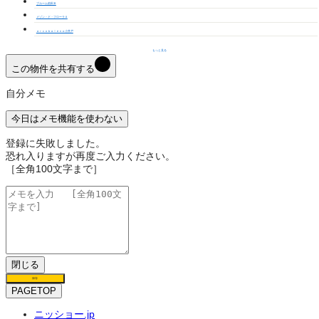
ブルーム前田Ｂ
メゾン・ド・フローラＡ
ａｒｃｏｂａｌｅｎｏ小井戸
もっと見る
この物件を共有する
自分メモ
今日はメモ機能を使わない
登録に失敗しました。
恐れ入りますが再度ご入力ください。
［全角100文字まで］
閉じる
保存
PAGETOP
ニッショー.jp