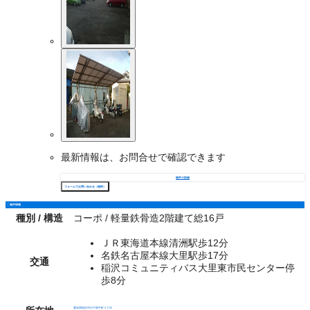
最新情報は、お問合せで確認できます
物件の詳細
フォームでお問い合わせ（無料）
物件情報
種別 / 構造
コーポ / 軽量鉄骨造2階建て総16戸
ＪＲ東海道本線清洲駅歩12分
名鉄名古屋本線大里駅歩17分
交通
稲沢コミュニティバス大里東市民センター停
歩8分
愛知県稲沢市日下部中町２丁目