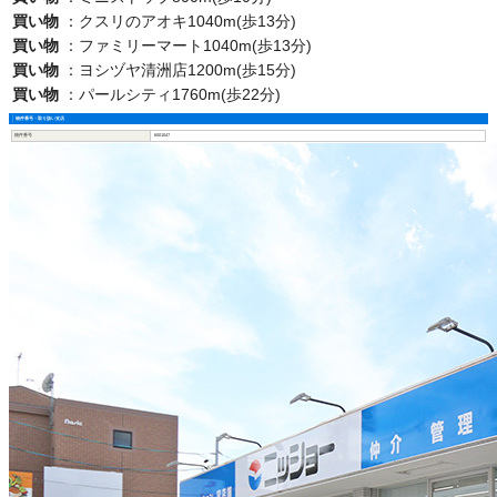
買い物
：
クスリのアオキ1040m(歩13分)
買い物
：
ファミリーマート1040m(歩13分)
買い物
：
ヨシヅヤ清洲店1200m(歩15分)
買い物
：
パールシティ1760m(歩22分)
物件番号・取り扱い支店
物件番号
6001047