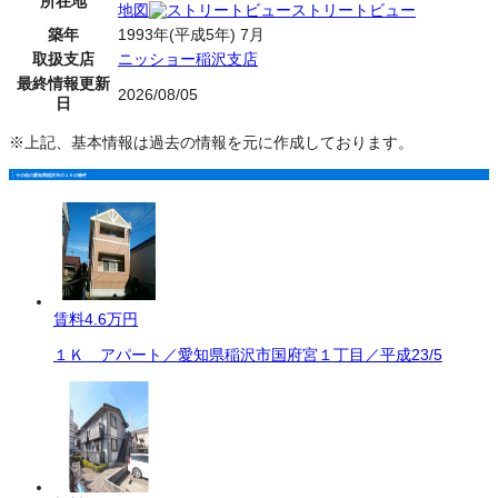
所在地
地図
ストリートビュー
築年
1993年(平成5年) 7月
取扱支店
ニッショー稲沢支店
最終情報更新
2026/08/05
日
※上記、基本情報は過去の情報を元に作成しております。
その他の愛知県稲沢市の１Ｋの物件
賃料
4.6万円
１Ｋ アパート／愛知県稲沢市国府宮１丁目／平成23/5