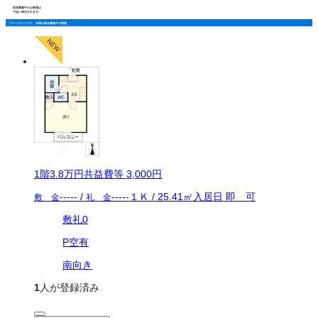
現在募集中のお部屋は
下記に表示されます。
アーニストハウス Ｂ棟の現在募集中の部屋
1
階
3.8万
円
共益費等
3,000円
-----
/
-----
１Ｋ
/
25.41
㎡
入居日
即 可
敷 金
礼 金
敷礼0
P空有
南向き
1
人が登録済み