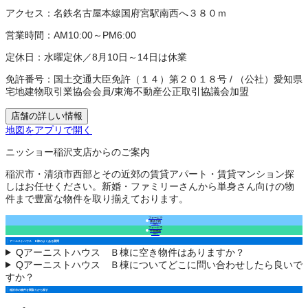
アクセス：
名鉄名古屋本線国府宮駅南西へ３８０ｍ
営業時間：
AM10:00～PM6:00
定休日：
水曜定休／8月10日～14日は休業
免許番号：
国土交通大臣免許（１４）第２０１８号
/
（公社）愛知県
宅地建物取引業協会会員
/
東海不動産公正取引協議会加盟
店舗の詳しい情報
地図をアプリで開く
ニッショー稲沢支店からのご案内
稲沢市・清須市西部とその近郊の賃貸アパート・賃貸マンション探
しはお任せください。新婚・ファミリーさんから単身さん向けの物
件まで豊富な物件を取り揃えております。
フォームで
来店予約
（無料）
フォームで
空室確認
（無料）
アーニストハウス Ｂ棟のよくある質問
Q
アーニストハウス Ｂ棟に空き物件はありますか？
Q
アーニストハウス Ｂ棟についてどこに問い合わせしたら良いで
すか？
稲沢市の物件を間取りから探す