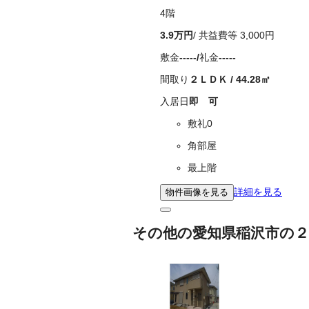
4
階
3.9万
円
/ 共益費等
3,000円
敷金
-----
/
礼金
-----
間取り
２ＬＤＫ
/
44.28
㎡
入居日
即 可
敷礼0
角部屋
最上階
詳細を見る
物件画像を見る
その他の愛知県稲沢市の２