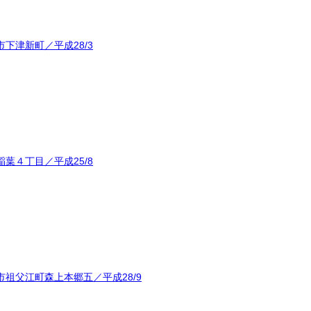
下津新町／平成28/3
葉４丁目／平成25/8
祖父江町森上本郷五／平成28/9