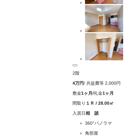
2
階
4万
円
/ 共益費等
2,000円
敷金
1ヶ月
/
礼金
1ヶ月
間取り
１Ｒ
/
28.00
㎡
入居日
相 談
360°パノラマ
角部屋