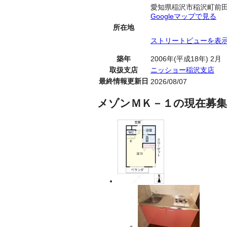
愛知県稲沢市稲沢町前
Googleマップで見る
所在地
ストリートビューを表
築年
2006年(平成18年) 2月
取扱支店
ニッショー稲沢支店
最終情報更新日
2026/08/07
メゾンＭＫ－１の現在募集