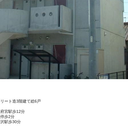
クリート造3階建て総6戸
府宮駅歩12分
停歩2分
沢駅歩30分