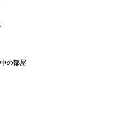
田
示
中の部屋