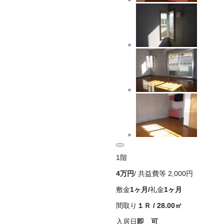
1
階
4万
円
/ 共益費等
2,000円
敷金
1ヶ月
/
礼金
1ヶ月
間取り
１Ｒ
/
28.00
㎡
入居日
即 可