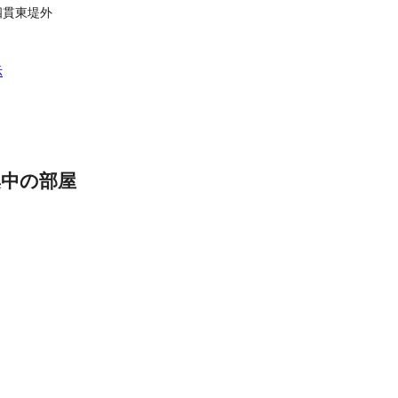
四貫東堤外
示
集中の部屋