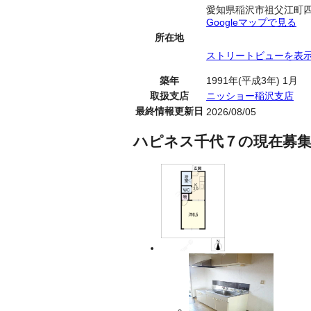
愛知県稲沢市祖父江町
Googleマップで見る
所在地
ストリートビューを表
築年
1991年(平成3年) 1月
取扱支店
ニッショー稲沢支店
最終情報更新日
2026/08/05
ハピネス千代７の現在募