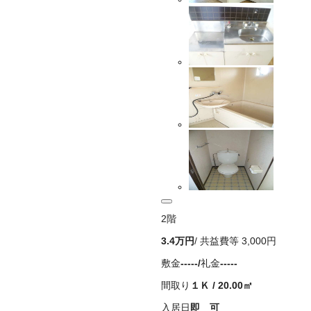
2
階
3.4万
円
/ 共益費等
3,000円
敷金
-----
/
礼金
-----
間取り
１Ｋ
/
20.00
㎡
入居日
即 可