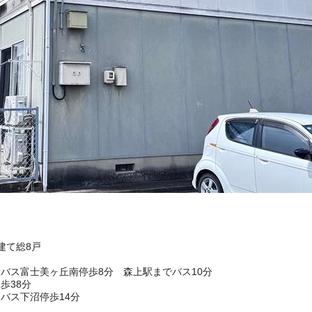
階建て総8戸
バス富士美ヶ丘南停歩8分 森上駅までバス10分
歩38分
バス下沼停歩14分