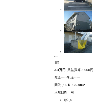
1
階
3.4万
円
/ 共益費等
3,000円
敷金
-----
/
礼金
-----
間取り
１Ｋ
/
20.00
㎡
入居日
即 可
敷礼0