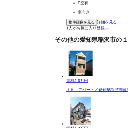
P空有
南向き
詳細を見る
物件画像を見る
1
人がお気に入り登録
その他の愛知県稲沢市の１
賃料
4.6万円
１Ｋ アパート／愛知県稲沢市国府