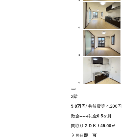
2
階
5.8万
円
/ 共益費等
4,200円
敷金
-----
/
礼金
0.5ヶ月
間取り
２ＤＫ
/
49.00
㎡
入居日
即 可