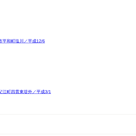
平和町塩川／平成12/6
江町四貫東堤外／平成3/1