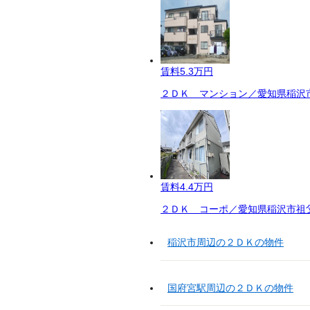
賃料
5.3万円
２ＤＫ マンション／愛知県稲沢市
賃料
4.4万円
２ＤＫ コーポ／愛知県稲沢市祖父
稲沢市周辺の２ＤＫの物件
国府宮駅周辺の２ＤＫの物件