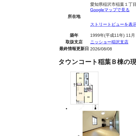
愛知県稲沢市稲葉１丁
Googleマップで見る
所在地
ストリートビューを表
築年
1999年(平成11年) 11月
取扱支店
ニッショー稲沢支店
最終情報更新日
2026/08/08
タウンコート稲葉Ｂ棟の