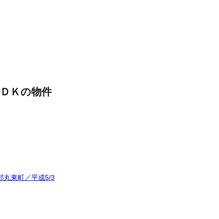
ＤＫの物件
丸東町／平成5/3