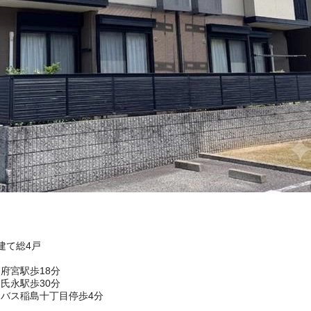
階建て総4戸
府宮駅歩18分
氏永駅歩30分
バス稲島十丁目停歩4分