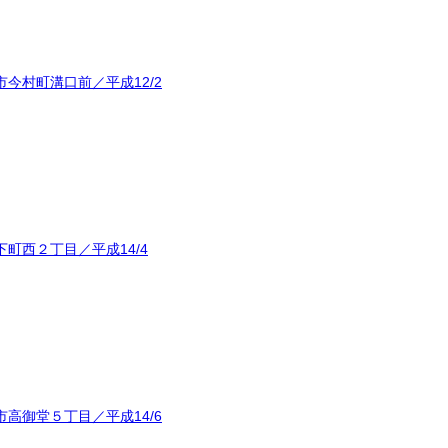
今村町溝口前／平成12/2
町西２丁目／平成14/4
高御堂５丁目／平成14/6