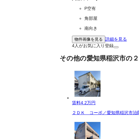
P空有
角部屋
南向き
詳細を見る
物件画像を見る
4
人がお気に入り登録
その他の愛知県稲沢市の２
賃料
4.2万円
２ＤＫ コーポ／愛知県稲沢市治郎