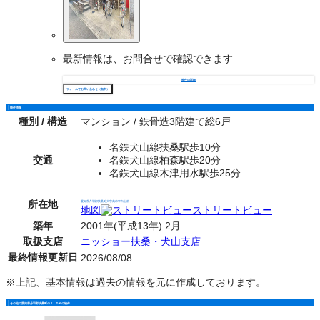
最新情報は、お問合せで確認できます
物件の詳細
フォームでお問い合わせ（無料）
物件情報
種別 / 構造
マンション / 鉄骨造3階建て総6戸
名鉄犬山線扶桑駅歩10分
交通
名鉄犬山線柏森駅歩20分
名鉄犬山線木津用水駅歩25分
所在地
愛知県丹羽郡扶桑町大字高木字白山前
地図
ストリートビュー
築年
2001年(平成13年) 2月
取扱支店
ニッショー扶桑・犬山支店
最終情報更新日
2026/08/08
※上記、基本情報は過去の情報を元に作成しております。
その他の愛知県丹羽郡扶桑町の２ＬＤＫの物件