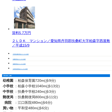
賃料
5.7万円
２ＬＤＫ マンション／愛知県丹羽郡扶桑町大字柏森字西屋敷
／平成15/9
丹羽郡扶桑町周辺の２ＬＤＫの物件
扶桑駅周辺の２ＬＤＫの物件
柏森駅周辺の２ＬＤＫの物件
木津用水駅周辺の２ＬＤＫの物件
周辺の暮らし情報
幼稚園
：
柏森保育園720m(歩9分)
小学校
：
柏森小学校1040m(歩13分)
中学校
：
扶桑中学校240m(歩3分)
郵便局
：
扶桑郵便局800m(歩11分)
病院
：
江口医院480m(歩6分)
買い物
：
平和堂480m(歩6分)