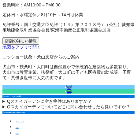
営業時間：
AM10:00～PM6:00
定休日：
水曜定休／8月10日～14日は休業
免許番号：
国土交通大臣免許（１４）第２０１８号
/
（公社）愛知県
宅地建物取引業協会会員
/
東海不動産公正取引協議会加盟
店舗の詳しい情報
地図をアプリで開く
ニッショー扶桑・犬山支店からのご案内
犬山市・扶桑町・大口町は自然豊かで伝統的な建築物も多数有り、
犬山市は教育施策、扶桑町・大口町は子ども医療費の助成等、子育
て・共働き世帯に人気の街です。
フォームで
来店予約
（無料）
フォームで
空室確認
（無料）
スカイガーデンのよくある質問
Q
スカイガーデンに空き物件はありますか？
Q
スカイガーデンについてどこに問い合わせしたら良いですか？
丹羽郡扶桑町の物件を間取りから探す
ワンルーム・1K
1LDK
2LDK