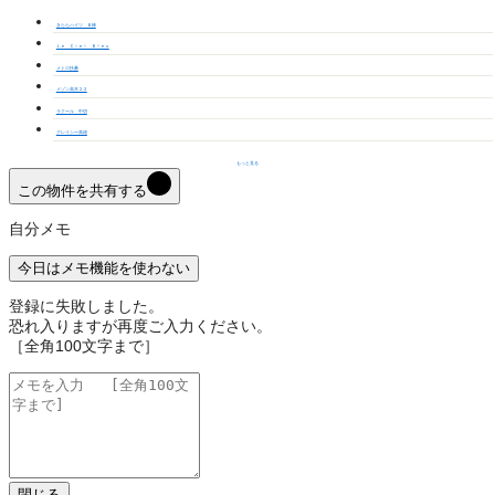
きららハイツ Ｂ棟
Ｌｅ Ｃｉｅｌ Ｂｌｅｕ
メトロ扶桑
メゾン高木２３
ラクール 中切
グレイシー高雄
もっと見る
この物件を共有する
自分メモ
今日はメモ機能を使わない
登録に失敗しました。
恐れ入りますが再度ご入力ください。
［全角100文字まで］
閉じる