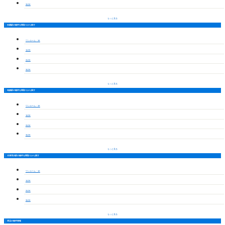
3LDK
もっと見る
扶桑駅の物件を間取りから探す
ワンルーム・1K
1LDK
2LDK
3LDK
もっと見る
柏森駅の物件を間取りから探す
ワンルーム・1K
1LDK
2LDK
3LDK
もっと見る
木津用水駅の物件を間取りから探す
ワンルーム・1K
1LDK
2LDK
3LDK
もっと見る
周辺の物件情報