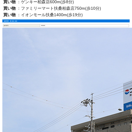
買い物
：
ゲンキー柏森店600m(歩8分)
買い物
：
ファミリーマート扶桑柏森店750m(歩10分)
買い物
：
イオンモール扶桑1400m(歩19分)
物件番号・取り扱い支店
物件番号
5900669