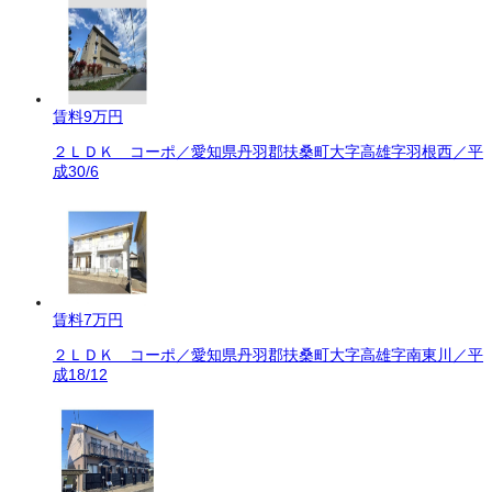
賃料
9万円
２ＬＤＫ コーポ／愛知県丹羽郡扶桑町大字高雄字羽根西／平
成30/6
賃料
7万円
２ＬＤＫ コーポ／愛知県丹羽郡扶桑町大字高雄字南東川／平
成18/12