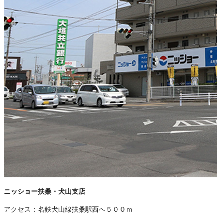
ニッショー扶桑・犬山支店
アクセス：
名鉄犬山線扶桑駅西へ５００ｍ