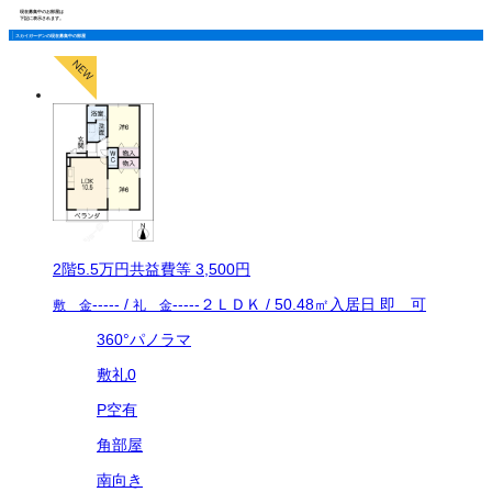
現在募集中のお部屋は
下記に表示されます。
スカイガーデンの現在募集中の部屋
2
階
5.5万
円
共益費等
3,500円
-----
/
-----
２ＬＤＫ
/
50.48
㎡
入居日
即 可
敷 金
礼 金
360°パノラマ
敷礼0
P空有
角部屋
南向き