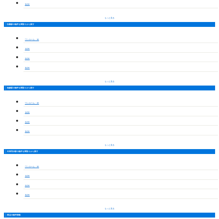
3LDK
もっと見る
扶桑駅の物件を間取りから探す
ワンルーム・1K
1LDK
2LDK
3LDK
もっと見る
柏森駅の物件を間取りから探す
ワンルーム・1K
1LDK
2LDK
3LDK
もっと見る
木津用水駅の物件を間取りから探す
ワンルーム・1K
1LDK
2LDK
3LDK
もっと見る
周辺の物件情報