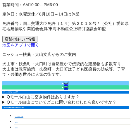
営業時間：
AM10:00～PM6:00
定休日：
水曜定休／8月10日～14日は休業
免許番号：
国土交通大臣免許（１４）第２０１８号
/
（公社）愛知県
宅地建物取引業協会会員
/
東海不動産公正取引協議会加盟
店舗の詳しい情報
地図をアプリで開く
ニッショー扶桑・犬山支店からのご案内
犬山市・扶桑町・大口町は自然豊かで伝統的な建築物も多数有り、
犬山市は教育施策、扶桑町・大口町は子ども医療費の助成等、子育
て・共働き世帯に人気の街です。
フォームで
来店予約
（無料）
フォームで
空室確認
（無料）
モール白山のよくある質問
Q
モール白山に空き物件はありますか？
Q
モール白山についてどこに問い合わせしたら良いですか？
丹羽郡扶桑町の物件を間取りから探す
ワンルーム・1K
1LDK
2LDK