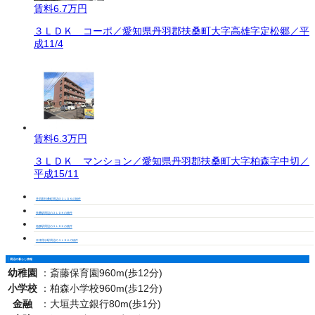
賃料
6.7万円
３ＬＤＫ コーポ／愛知県丹羽郡扶桑町大字高雄字定松郷／平
成11/4
賃料
6.3万円
３ＬＤＫ マンション／愛知県丹羽郡扶桑町大字柏森字中切／
平成15/11
丹羽郡扶桑町周辺の３ＬＤＫの物件
扶桑駅周辺の３ＬＤＫの物件
柏森駅周辺の３ＬＤＫの物件
木津用水駅周辺の３ＬＤＫの物件
周辺の暮らし情報
幼稚園
：
斎藤保育園960m(歩12分)
小学校
：
柏森小学校960m(歩12分)
金融
：
大垣共立銀行80m(歩1分)