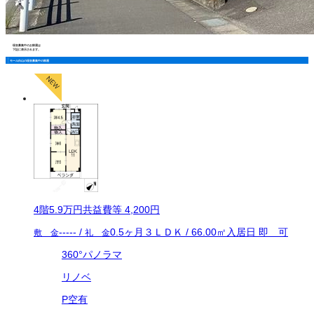
現在募集中のお部屋は
下記に表示されます。
モール白山の現在募集中の部屋
4
階
5.9万
円
共益費等
4,200円
-----
/
0.5ヶ月
３ＬＤＫ
/
66.00
㎡
入居日
即 可
敷 金
礼 金
360°パノラマ
リノベ
P空有