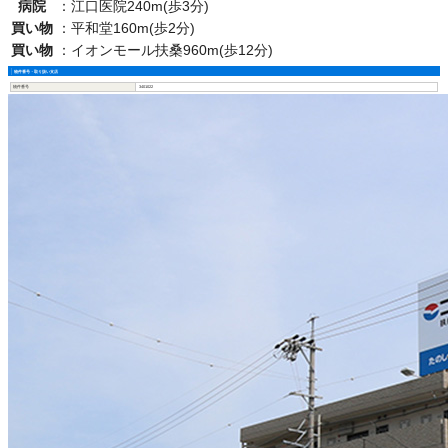
病院
：
江口医院240m(歩3分)
買い物
：
平和堂160m(歩2分)
買い物
：
イオンモール扶桑960m(歩12分)
物件番号・取り扱い支店
物件番号
3401022