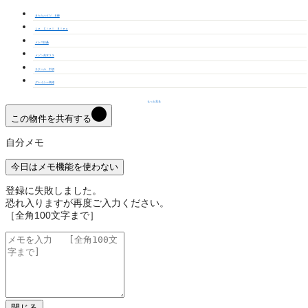
きららハイツ Ｂ棟
Ｌｅ Ｃｉｅｌ Ｂｌｅｕ
メトロ扶桑
メゾン高木２３
ラクール 中切
グレイシー高雄
もっと見る
この物件を共有する
自分メモ
今日はメモ機能を使わない
登録に失敗しました。
恐れ入りますが再度ご入力ください。
［全角100文字まで］
閉じる