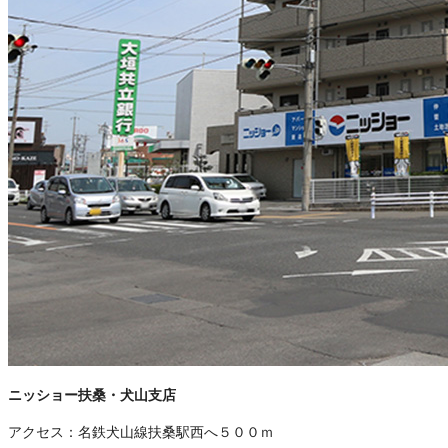
ニッショー扶桑・犬山支店
アクセス：
名鉄犬山線扶桑駅西へ５００ｍ