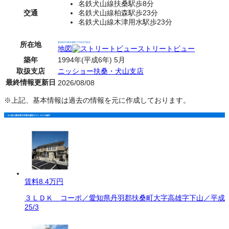
名鉄犬山線扶桑駅歩8分
交通
名鉄犬山線柏森駅歩23分
名鉄犬山線木津用水駅歩23分
所在地
愛知県丹羽郡扶桑町大字高木字桜木
地図
ストリートビュー
築年
1994年(平成6年) 5月
取扱支店
ニッショー扶桑・犬山支店
最終情報更新日
2026/08/08
※上記、基本情報は過去の情報を元に作成しております。
その他の愛知県丹羽郡扶桑町の３ＬＤＫの物件
賃料
8.4万円
３ＬＤＫ コーポ／愛知県丹羽郡扶桑町大字高雄字下山／平成
25/3