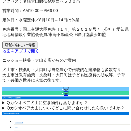
アクセス：
名鉄犬山線扶桑駅西へ５００ｍ
営業時間：
AM10:00～PM6:00
定休日：
水曜定休／8月10日～14日は休業
免許番号：
国土交通大臣免許（１４）第２０１８号
/
（公社）愛知県
宅地建物取引業協会会員
/
東海不動産公正取引協議会加盟
店舗の詳しい情報
地図をアプリで開く
ニッショー扶桑・犬山支店からのご案内
犬山市・扶桑町・大口町は自然豊かで伝統的な建築物も多数有り、
犬山市は教育施策、扶桑町・大口町は子ども医療費の助成等、子育
て・共働き世帯に人気の街です。
フォームで
来店予約
（無料）
フォームで
空室確認
（無料）
カシオペア犬山のよくある質問
Q
カシオペア犬山に空き物件はありますか？
Q
カシオペア犬山についてどこに問い合わせしたら良いですか？
犬山市の物件を間取りから探す
ワンルーム・1K
1LDK