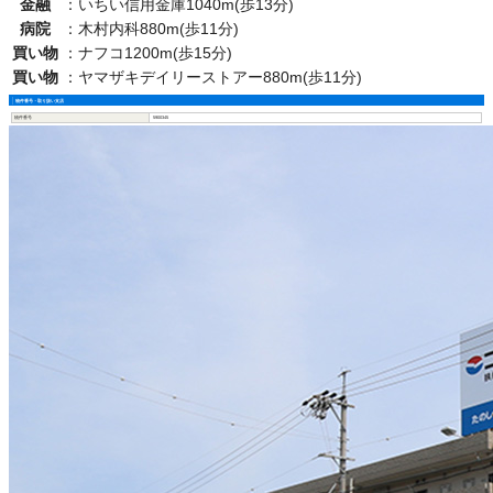
金融
：
いちい信用金庫1040m(歩13分)
病院
：
木村内科880m(歩11分)
買い物
：
ナフコ1200m(歩15分)
買い物
：
ヤマザキデイリーストアー880m(歩11分)
物件番号・取り扱い支店
物件番号
5900345