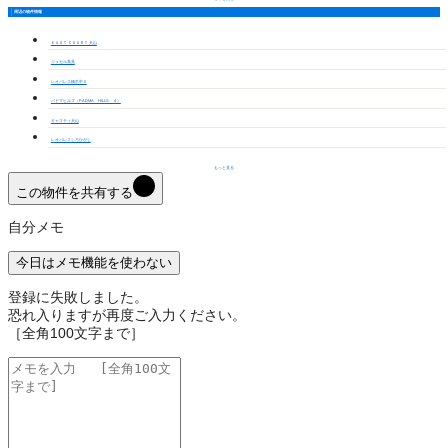
周辺の物件情報
ＥＡＳＴ ＣＯＵＲＴ 犬山
ジュセル高見
レオパレス橋爪中Ⅱ
パドマヒルズ（PADMA HILLS ４）
キャスティ犬山
レオパレスしろひがし
もっと見る
この物件を共有する
自分メモ
今日はメモ機能を使わない
登録に失敗しました。
恐れ入りますが再度ご入力ください。
［全角100文字まで］