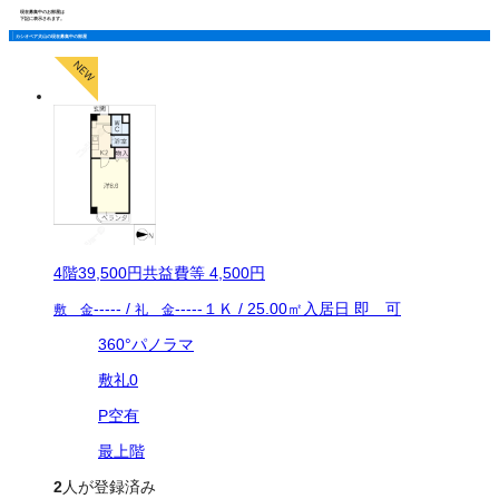
現在募集中のお部屋は
下記に表示されます。
カシオペア犬山の現在募集中の部屋
4
階
39,500
円
共益費等
4,500円
-----
/
-----
１Ｋ
/
25.00
㎡
入居日
即 可
敷 金
礼 金
360°パノラマ
敷礼0
P空有
最上階
2
人が登録済み