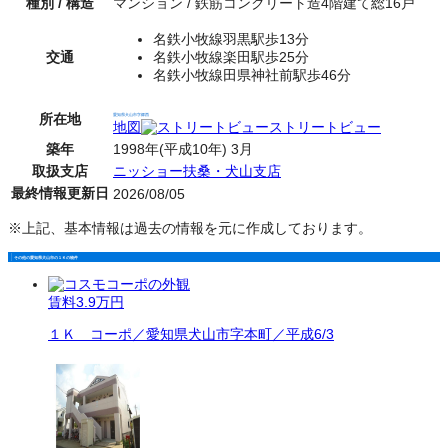
種別 / 構造
マンション / 鉄筋コンクリート造4階建て総16戸
名鉄小牧線羽黒駅歩13分
交通
名鉄小牧線楽田駅歩25分
名鉄小牧線田県神社前駅歩46分
所在地
愛知県犬山市字郷西
地図
ストリートビュー
築年
1998年(平成10年) 3月
取扱支店
ニッショー扶桑・犬山支店
最終情報更新日
2026/08/05
※上記、基本情報は過去の情報を元に作成しております。
その他の愛知県犬山市の１Ｋの物件
賃料
3.9万円
１Ｋ コーポ／愛知県犬山市字本町／平成6/3