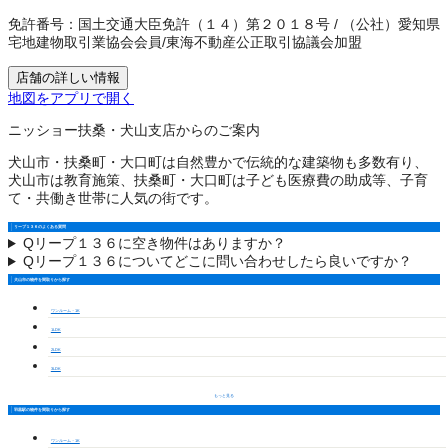
免許番号：
国土交通大臣免許（１４）第２０１８号
/
（公社）愛知県
宅地建物取引業協会会員
/
東海不動産公正取引協議会加盟
店舗の詳しい情報
地図をアプリで開く
ニッショー扶桑・犬山支店からのご案内
犬山市・扶桑町・大口町は自然豊かで伝統的な建築物も多数有り、
犬山市は教育施策、扶桑町・大口町は子ども医療費の助成等、子育
て・共働き世帯に人気の街です。
リープ１３６のよくある質問
Q
リープ１３６に空き物件はありますか？
Q
リープ１３６についてどこに問い合わせしたら良いですか？
犬山市の物件を間取りから探す
ワンルーム・1K
1LDK
2LDK
3LDK
もっと見る
羽黒駅の物件を間取りから探す
ワンルーム・1K