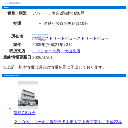
こちらの物件は現在満室です。
物件情報
種別 / 構造
アパート / 木造2階建て総6戸
交通
名鉄小牧線羽黒駅歩10分
所在地
愛知県犬山市大字羽黒字東向畑
地図
ストリートビュー
築年
2009年(平成21年) 3月
取扱支店
ニッショー扶桑・犬山支店
最終情報更新日
2026/07/01
※上記、基本情報は過去の情報を元に作成しております。
その他の愛知県犬山市の物件
賃料
7.8万円
２ＬＤＫ コーポ／愛知県犬山市大字上野字南向／平成22/4