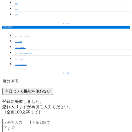
1LDK
2LDK
3LDK
もっと見る
周辺の物件情報
ＥＡＳＴ ＣＯＵＲＴ 犬山
ジュセル高見
レオパレス橋爪中Ⅱ
パドマヒルズ（PADMA HILLS ４）
キャスティ犬山
レオパレスしろひがし
もっと見る
自分メモ
今日はメモ機能を使わない
登録に失敗しました。
恐れ入りますが再度ご入力ください。
［全角100文字まで］