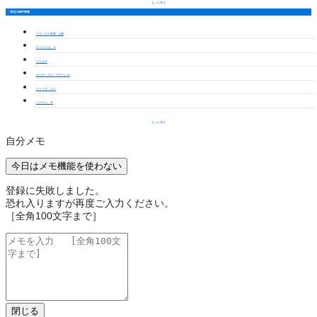
もっと見る
周辺の物件情報
グランモア新豊 A棟
アベニール Ａ
ヴェルデ
カーサ・デル・アモーレＥ
ヴィーダ ４１
パーチェ Ｂ
もっと見る
自分メモ
今日はメモ機能を使わない
登録に失敗しました。
恐れ入りますが再度ご入力ください。
［全角100文字まで］
閉じる