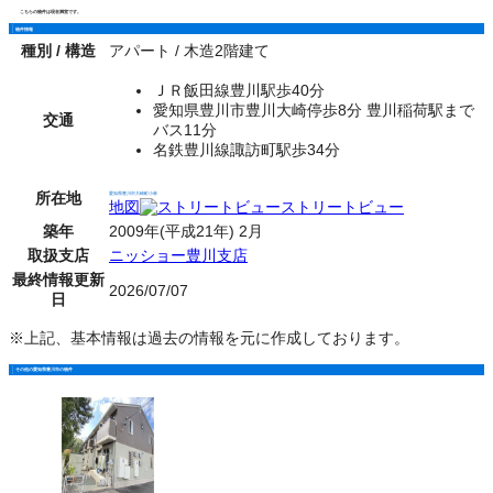
こちらの物件は現在満室です。
物件情報
種別 / 構造
アパート / 木造2階建て
ＪＲ飯田線豊川駅歩40分
愛知県豊川市豊川大崎停歩8分 豊川稲荷駅まで
交通
バス11分
名鉄豊川線諏訪町駅歩34分
所在地
愛知県豊川市大崎町小林
地図
ストリートビュー
築年
2009年(平成21年) 2月
取扱支店
ニッショー豊川支店
最終情報更新
2026/07/07
日
※上記、基本情報は過去の情報を元に作成しております。
その他の愛知県豊川市の物件