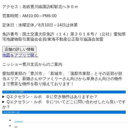
アクセス：
名鉄豊川線諏訪町駅北へ９０ｍ
営業時間：
AM10:00～PM6:00
定休日：
水曜定休／8月10日～14日は休業
免許番号：
国土交通大臣免許（１４）第２０１８号
/
（公社）愛知県
宅地建物取引業協会会員
/
東海不動産公正取引協議会加盟
店舗の詳しい情報
地図をアプリで開く
ニッショー豊川支店からのご案内
愛知県東部の「豊川市」「新城市」「蒲郡市東部」とその近郊が担
当エリア。新婚さんやファミリーさん向けから単身さん向けの物件
まで豊富な物件を取り揃えております！
エクセラン・ルポ Ｂのよくある質問
Q
エクセラン・ルポ Ｂに空き物件はありますか？
Q
エクセラン・ルポ Ｂについてどこに問い合わせしたら良いです
か？
豊川市の物件を間取りから探す
ワンルーム・1K
1LDK