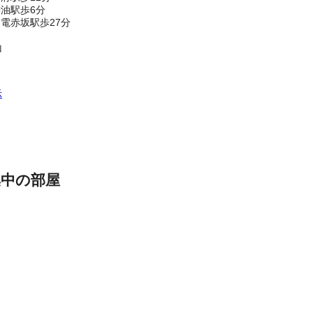
油駅歩6分
電赤坂駅歩27分
山
示
集中の部屋