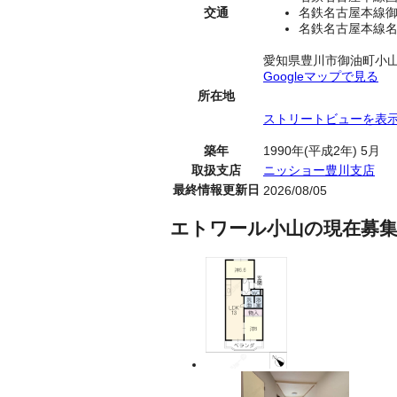
交通
名鉄名古屋本線御
名鉄名古屋本線名
愛知県豊川市御油町小
Googleマップで見る
所在地
ストリートビューを表
築年
1990年(平成2年) 5月
取扱支店
ニッショー豊川支店
最終情報更新日
2026/08/05
エトワール小山の現在募