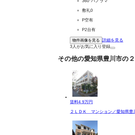
360°パノラマ
敷礼0
P空有
P2台有
詳細を見る
物件画像を見る
3
人がお気に入り登録
その他の愛知県豊川市の２
賃料
4.9万円
２ＬＤＫ マンション／愛知県豊川