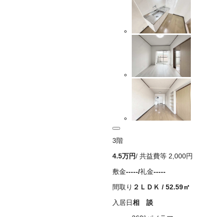
3
階
4.5万
円
/ 共益費等
2,000円
敷金
-----
/
礼金
-----
間取り
２ＬＤＫ
/
52.59
㎡
入居日
相 談