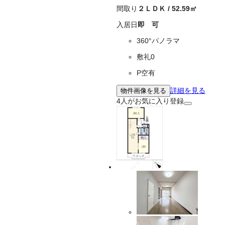
間取り
２ＬＤＫ
/
52.59
㎡
入居日
即 可
360°パノラマ
敷礼0
P空有
詳細を見る
物件画像を見る
4
人がお気に入り登録