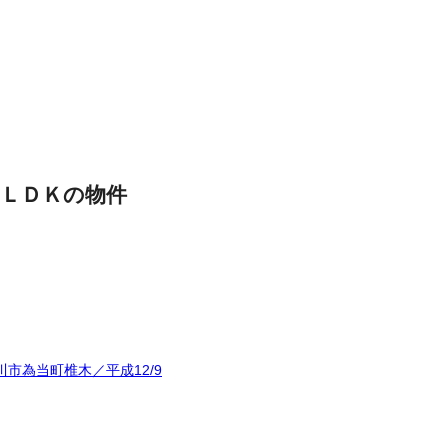
ＬＤＫの物件
市為当町椎木／平成12/9