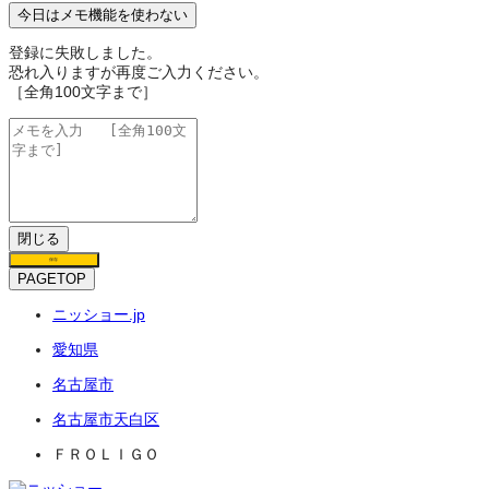
今日はメモ機能を使わない
登録に失敗しました。
恐れ入りますが再度ご入力ください。
［全角100文字まで］
閉じる
保存
PAGETOP
ニッショー.jp
愛知県
名古屋市
名古屋市天白区
ＦＲＯＬＩＧＯ