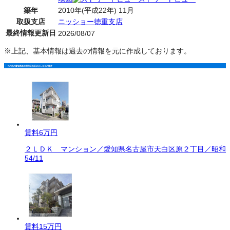
築年
2010年(平成22年) 11月
取扱支店
ニッショー徳重支店
最終情報更新日
2026/08/07
※上記、基本情報は過去の情報を元に作成しております。
その他の愛知県名古屋市天白区の２ＬＤＫの物件
賃料
6万円
２ＬＤＫ マンション／愛知県名古屋市天白区原２丁目／昭和
54/11
賃料
15万円