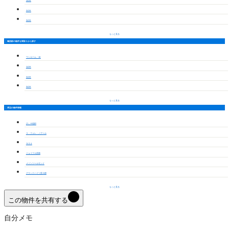
1LDK
2LDK
3LDK
もっと見る
鶴里駅の物件を間取りから探す
ワンルーム・1K
1LDK
2LDK
3LDK
もっと見る
周辺の物件情報
びぃ６植田
ラ・フォレ・ノアール
ＮＯＡ
ジョイフル原南
メゾンツールモンド
グランドハイツ原 A棟
もっと見る
この物件を共有する
自分メモ