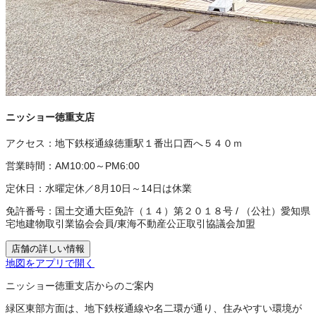
ニッショー徳重支店
アクセス：
地下鉄桜通線徳重駅１番出口西へ５４０ｍ
営業時間：
AM10:00～PM6:00
定休日：
水曜定休／8月10日～14日は休業
免許番号：
国土交通大臣免許（１４）第２０１８号
/
（公社）愛知県
宅地建物取引業協会会員
/
東海不動産公正取引協議会加盟
店舗の詳しい情報
地図をアプリで開く
ニッショー徳重支店からのご案内
緑区東部方面は、地下鉄桜通線や名二環が通り、住みやすい環境が