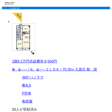
現在募集中のお部屋は
下記に表示されます。
ＦＲＯＬＩＧＯの現在募集中の部屋
1
階
9.2万
円
共益費等
8,500円
-----
/
-----
２ＬＤＫ
/
70.30
㎡
入居日
相 談
敷 金
礼 金
360°パノラマ
敷礼0
P空有
角部屋
11
人が登録済み