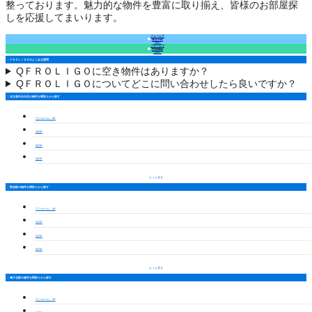
整っております。魅力的な物件を豊富に取り揃え、皆様のお部屋探
しを応援してまいります。
フォームで
来店予約
（無料）
フォームで
空室確認
（無料）
ＦＲＯＬＩＧＯのよくある質問
Q
ＦＲＯＬＩＧＯに空き物件はありますか？
Q
ＦＲＯＬＩＧＯについてどこに問い合わせしたら良いですか？
名古屋市天白区の物件を間取りから探す
ワンルーム・1K
1LDK
2LDK
3LDK
もっと見る
野並駅の物件を間取りから探す
ワンルーム・1K
1LDK
2LDK
3LDK
もっと見る
鳴子北駅の物件を間取りから探す
ワンルーム・1K