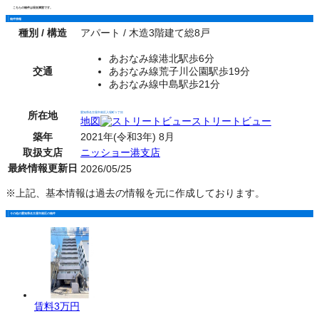
こちらの物件は現在満室です。
物件情報
種別 / 構造
アパート / 木造3階建て総8戸
あおなみ線港北駅歩6分
交通
あおなみ線荒子川公園駅歩19分
あおなみ線中島駅歩21分
所在地
愛知県名古屋市港区入場町１丁目
地図
ストリートビュー
築年
2021年(令和3年) 8月
取扱支店
ニッショー港支店
最終情報更新日
2026/05/25
※上記、基本情報は過去の情報を元に作成しております。
その他の愛知県名古屋市港区の物件
賃料
3万円