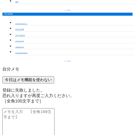
3LDK
もっと見る
周辺の物件情報
ヘリテージパーク Ⅰ
グランテラス港
ラコ・フォルテⅡ
シャーメゾンＳ
プチセジュール
レンダイスクウオッタ
もっと見る
自分メモ
今日はメモ機能を使わない
登録に失敗しました。
恐れ入りますが再度ご入力ください。
［全角100文字まで］