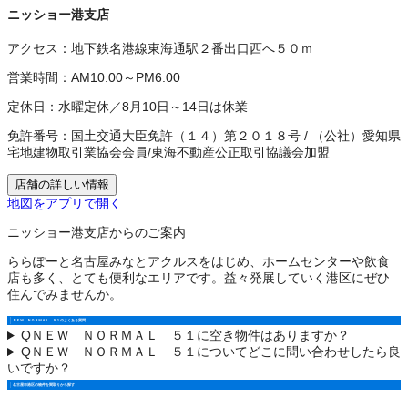
ニッショー港支店
アクセス：
地下鉄名港線東海通駅２番出口西へ５０ｍ
営業時間：
AM10:00～PM6:00
定休日：
水曜定休／8月10日～14日は休業
免許番号：
国土交通大臣免許（１４）第２０１８号
/
（公社）愛知県
宅地建物取引業協会会員
/
東海不動産公正取引協議会加盟
店舗の詳しい情報
地図をアプリで開く
ニッショー港支店からのご案内
ららぽーと名古屋みなとアクルスをはじめ、ホームセンターや飲食
店も多く、とても便利なエリアです。益々発展していく港区にぜひ
住んでみませんか。
ＮＥＷ ＮＯＲＭＡＬ ５１のよくある質問
Q
ＮＥＷ ＮＯＲＭＡＬ ５１に空き物件はありますか？
Q
ＮＥＷ ＮＯＲＭＡＬ ５１についてどこに問い合わせしたら良
いですか？
名古屋市港区の物件を間取りから探す