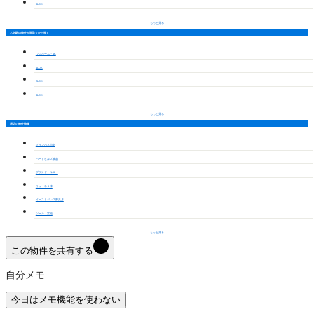
3LDK
もっと見る
六名駅の物件を間取りから探す
ワンルーム・1K
1LDK
2LDK
3LDK
もっと見る
周辺の物件情報
グランパス日名
ハートヒルズ舳越
プランドールＡ
リューネＡ棟
イーストパレス夢見月
ツール 宮地
もっと見る
この物件を共有する
自分メモ
今日はメモ機能を使わない