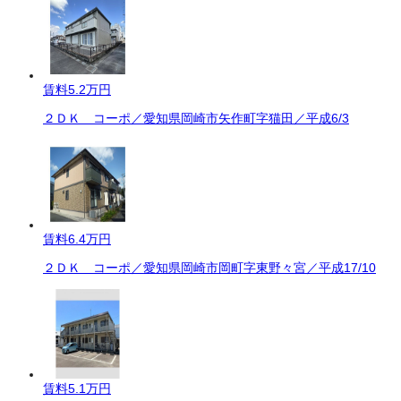
賃料
5.2万円
２ＤＫ コーポ／愛知県岡崎市矢作町字猫田／平成6/3
賃料
6.4万円
２ＤＫ コーポ／愛知県岡崎市岡町字東野々宮／平成17/10
賃料
5.1万円