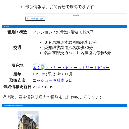
最新情報は、お問合せで確認できます
物件の詳細
フォームでお問い合わせ（無料）
物件情報
種別 / 構造
マンション / 鉄骨造2階建て総8戸
ＪＲ東海道本線岡崎駅歩17分
交通
愛知環状鉄道六名駅歩30分
名鉄東部交通バス井内農協前停歩3分
所在地
愛知県岡崎市井内町字西浦
地図
ストリートビュー
築年
1993年(平成5年) 11月
取扱支店
ニッショー岡崎南支店
最終情報更新日
2026/08/05
※上記、基本情報は過去の情報を元に作成しております。
その他の愛知県岡崎市の２ＤＫの物件