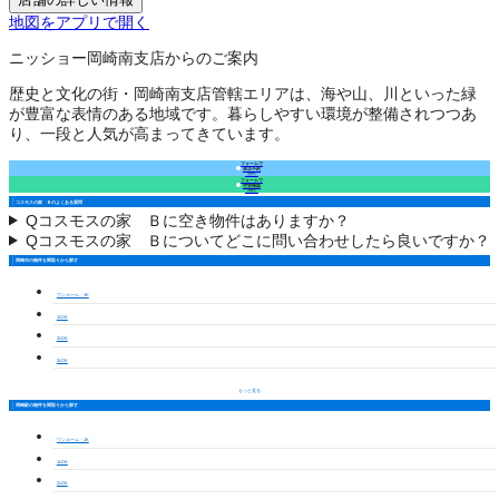
地図をアプリで開く
ニッショー岡崎南支店からのご案内
歴史と文化の街・岡崎南支店管轄エリアは、海や山、川といった緑
が豊富な表情のある地域です。暮らしやすい環境が整備されつつあ
り、一段と人気が高まってきています。
フォームで
来店予約
（無料）
フォームで
空室確認
（無料）
コスモスの家 Ｂのよくある質問
Q
コスモスの家 Ｂに空き物件はありますか？
Q
コスモスの家 Ｂについてどこに問い合わせしたら良いですか？
岡崎市の物件を間取りから探す
ワンルーム・1K
1LDK
2LDK
3LDK
もっと見る
岡崎駅の物件を間取りから探す
ワンルーム・1K
1LDK
2LDK