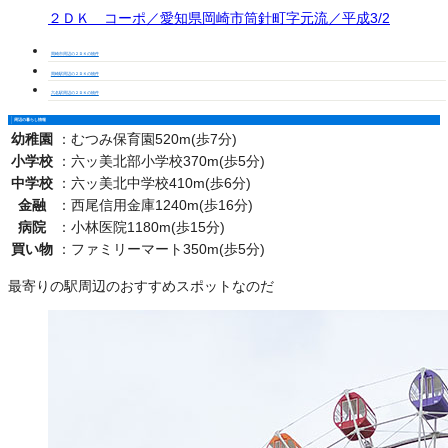
２ＤＫ コーポ／愛知県岡崎市筒針町字元流／平成3/2
岡崎市周辺の２ＤＫの物件
岡崎駅周辺の２ＤＫの物件
六名駅周辺の２ＤＫの物件
周辺の暮らし情報
幼稚園
：
むつみ保育園520m(歩7分)
小学校
：
六ッ美北部小学校370m(歩5分)
中学校
：
六ッ美北中学校410m(歩6分)
金融
：
西尾信用金庫1240m(歩16分)
病院
：
小林医院1180m(歩15分)
買い物
：
ファミリーマート350m(歩5分)
最寄りの駅周辺のおすすめスポットなのだ