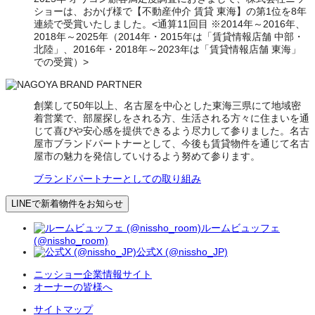
ショーは、おかげ様で【不動産仲介 賃貸 東海】の第1位を8年
連続で受賞いたしました。<通算11回目 ※2014年～2016年、
2018年～2025年（2014年・2015年は「賃貸情報店舗 中部・
北陸」、2016年・2018年～2023年は「賃貸情報店舗 東海」
での受賞）>
創業して50年以上、名古屋を中心とした東海三県にて地域密
着営業で、部屋探しをされる方、生活される方々に住まいを通
じて喜びや安心感を提供できるよう尽力して参りました。名古
屋市ブランドパートナーとして、今後も賃貸物件を通じて名古
屋市の魅力を発信していけるよう努めて参ります。
ブランドパートナーとしての取り組み
LINEで新着物件をお知らせ
ルームビュッフェ
(@nissho_room)
公式X (@nissho_JP)
ニッショー企業情報サイト
オーナーの皆様へ
サイトマップ