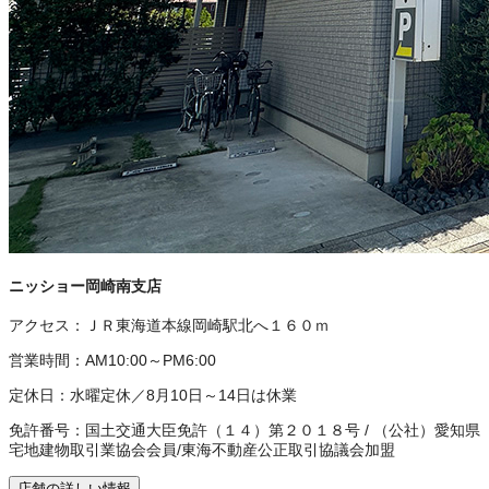
ニッショー岡崎南支店
アクセス：
ＪＲ東海道本線岡崎駅北へ１６０ｍ
営業時間：
AM10:00～PM6:00
定休日：
水曜定休／8月10日～14日は休業
免許番号：
国土交通大臣免許（１４）第２０１８号
/
（公社）愛知県
宅地建物取引業協会会員
/
東海不動産公正取引協議会加盟
店舗の詳しい情報