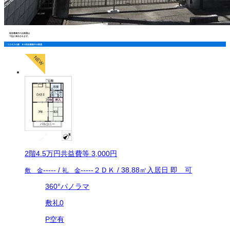
現在募集中のお部屋は
下記に表示されます。
コスモスの家 Ｂの現在募集中の部屋
2
階
4.5万
円
共益費等
3,000円
-----
/
-----
２ＤＫ
/
38.88
㎡
入居日
即 可
敷 金
礼 金
360°パノラマ
敷礼0
P空有