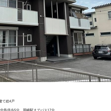
階建て総4戸
中島停歩5分 岡崎駅までバス17分