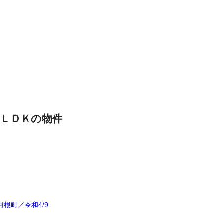
ＬＤＫの物件
根町／令和4/9