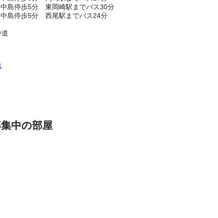
中島停歩5分 東岡崎駅までバス30分
中島停歩5分 西尾駅までバス24分
中道
示
募集中の部屋