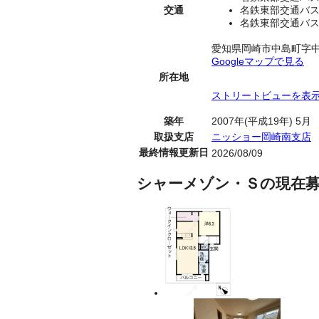
交通
名鉄東部交通バス
名鉄東部交通バス
愛知県岡崎市中島町字
Googleマップで見る
所在地
ストリートビューを表
築年
2007年(平成19年) 5月
取扱支店
ニッショー岡崎南支店
最終情報更新日
2026/08/09
シャーメゾン・Ｓの現在