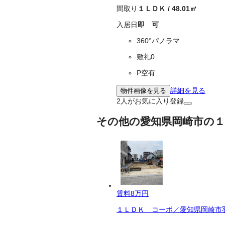
間取り
１ＬＤＫ
/
48.01
㎡
入居日
即 可
360°パノラマ
敷礼0
P空有
詳細を見る
物件画像を見る
2
人がお気に入り登録
その他の愛知県岡崎市の１
賃料
8万円
１ＬＤＫ コーポ／愛知県岡崎市羽