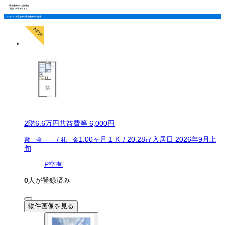
現在募集中のお部屋は
下記に表示されます。
レオパレス西之島の現在募集中の部屋
2
階
6.6万
円
共益費等
6,000円
-----
/
1.00ヶ月
１Ｋ
/
20.28
㎡
入居日
2026年9月上
敷 金
礼 金
旬
P空有
0
人が登録済み
物件画像を見る