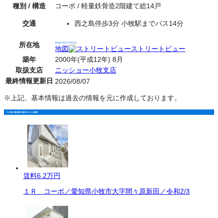
種別 / 構造
コーポ / 軽量鉄骨造2階建て総14戸
交通
西之島停歩3分 小牧駅までバス14分
所在地
愛知県小牧市大字西之島
地図
ストリートビュー
築年
2000年(平成12年) 8月
取扱支店
ニッショー小牧支店
最終情報更新日
2026/08/07
※上記、基本情報は過去の情報を元に作成しております。
その他の愛知県小牧市の１Ｋの物件
賃料
6.2万円
１Ｒ コーポ／愛知県小牧市大字間々原新田／令和2/3