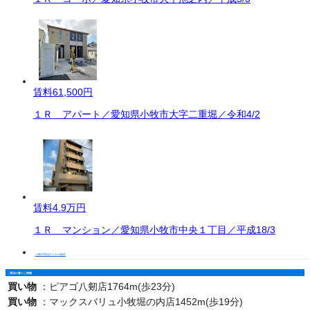
賃料
61,500円
１Ｒ アパート／愛知県小牧市大字二重堀／令和4/2
賃料
4.9万円
１Ｒ マンション／愛知県小牧市中央１丁目／平成18/3
小牧市周辺の１Ｋの物件
周辺の暮らし情報
買い物
：
ピアゴ八剱店1764m(歩23分)
買い物
：
マックスバリュ小牧堀の内店1452m(歩19分)