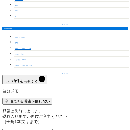
1LDK
2LDK
3LDK
もっと見る
周辺の物件情報
フレグランスさくら
柏寿荘
ＳｋｙｌｅＣｏｓｍｏｓ Ｅ棟
ガルテン・ヴィラ
レオパレスＤＲＥＡＭ Ｄ
レオパレスエコテラスいこいの里
もっと見る
この物件を共有する
自分メモ
今日はメモ機能を使わない
登録に失敗しました。
恐れ入りますが再度ご入力ください。
［全角100文字まで］