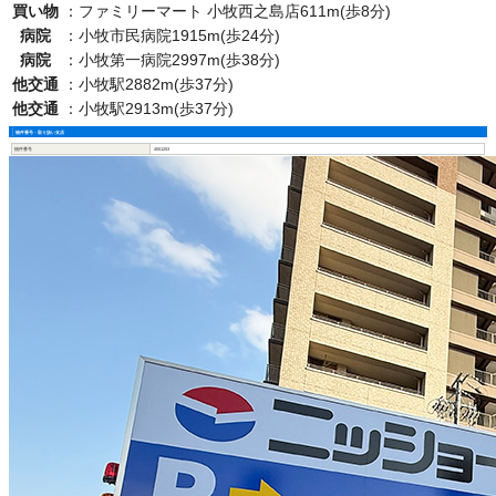
買い物
：
ファミリーマート 小牧西之島店611m(歩8分)
病院
：
小牧市民病院1915m(歩24分)
病院
：
小牧第一病院2997m(歩38分)
他交通
：
小牧駅2882m(歩37分)
他交通
：
小牧駅2913m(歩37分)
物件番号・取り扱い支店
物件番号
4551253