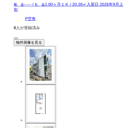
-----
/
1.00ヶ月
１Ｋ
/
20.28
㎡
入居日
2026年9月上
敷 金
礼 金
旬
P空有
0
人が登録済み
物件画像を見る