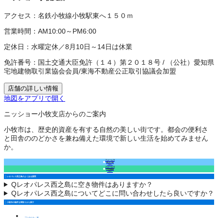
アクセス：
名鉄小牧線小牧駅東へ１５０ｍ
営業時間：
AM10:00～PM6:00
定休日：
水曜定休／8月10日～14日は休業
免許番号：
国土交通大臣免許（１４）第２０１８号
/
（公社）愛知県
宅地建物取引業協会会員
/
東海不動産公正取引協議会加盟
店舗の詳しい情報
地図をアプリで開く
ニッショー小牧支店からのご案内
小牧市は、歴史的資産を有する自然の美しい街です。都会の便利さ
と田舎ののどかさを兼ね備えた環境で新しい生活を始めてみません
か。
フォームで
来店予約
（無料）
フォームで
空室確認
（無料）
レオパレス西之島のよくある質問
Q
レオパレス西之島に空き物件はありますか？
Q
レオパレス西之島についてどこに問い合わせしたら良いですか？
小牧市の物件を間取りから探す
ワンルーム・1K