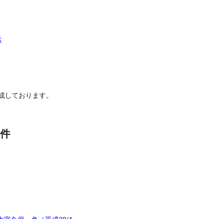
示
成しております。
件