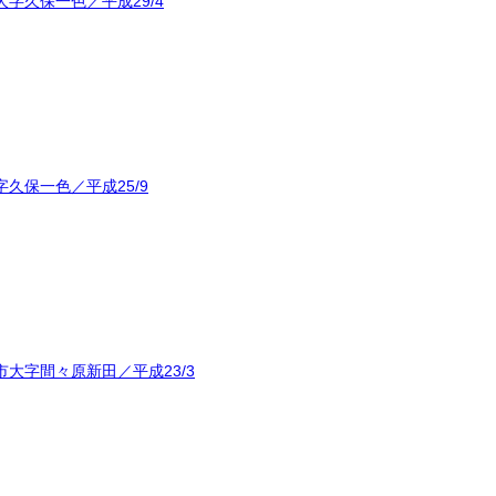
字久保一色／平成29/4
久保一色／平成25/9
大字間々原新田／平成23/3