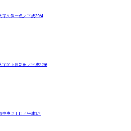
字久保一色／平成29/4
字間々原新田／平成22/6
中央２丁目／平成1/4