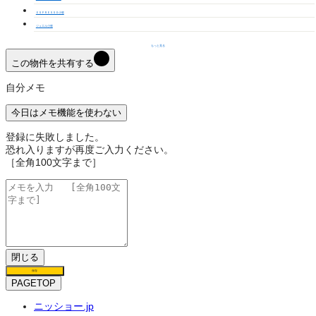
ＥＳＰＲＥＳＳＯ小牧
ジュエル小牧
もっと見る
この物件を共有する
自分メモ
今日はメモ機能を使わない
登録に失敗しました。
恐れ入りますが再度ご入力ください。
［全角100文字まで］
閉じる
保存
PAGETOP
ニッショー.jp