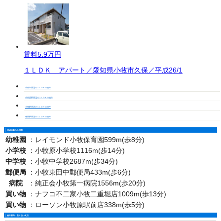
賃料
5.9万円
１ＬＤＫ アパート／愛知県小牧市久保／平成26/1
小牧市周辺の１ＬＤＫの物件
小牧原駅周辺の１ＬＤＫの物件
小牧駅周辺の１ＬＤＫの物件
味岡駅周辺の１ＬＤＫの物件
周辺の暮らし情報
幼稚園
：
レイモンド小牧保育園599m(歩8分)
小学校
：
小牧原小学校1116m(歩14分)
中学校
：
小牧中学校2687m(歩34分)
郵便局
：
小牧東田中郵便局433m(歩6分)
病院
：
純正会小牧第一病院1556m(歩20分)
買い物
：
ナフコ不二家小牧二重堀店1009m(歩13分)
買い物
：
ローソン小牧原駅前店338m(歩5分)
物件番号・取り扱い支店