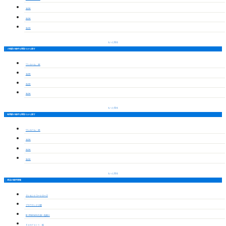
1LDK
2LDK
3LDK
もっと見る
小牧駅の物件を間取りから探す
ワンルーム・1K
1LDK
2LDK
3LDK
もっと見る
味岡駅の物件を間取りから探す
ワンルーム・1K
1LDK
2LDK
3LDK
もっと見る
周辺の物件情報
クレセントコートローズ
プラウランド小牧
ｻﾝ･FRIENDS久保一色南Ⅱ
Ｃｏｍｆｏｒｔ 結