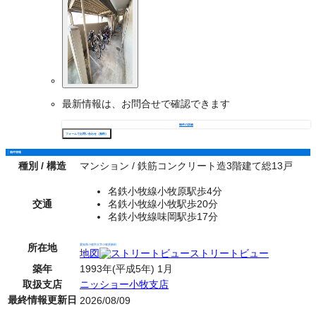
最新情報は、お問合せで確認できます
物件の詳細
フォームでお問い合わせ（無料）
物件情報
種別 / 構造
マンション / 鉄筋コンクリート造3階建て総13戸
名鉄小牧線小牧原駅歩4分
交通
名鉄小牧線小牧駅歩20分
名鉄小牧線味岡駅歩17分
所在地
愛知県小牧市大字小牧原新田
地図
ストリートビュー
築年
1993年(平成5年) 1月
取扱支店
ニッショー小牧支店
最終情報更新日
2026/08/09