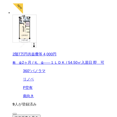
2
階
7万
円
共益費等
4,000円
2ヶ月
/
-----
１ＬＤＫ
/
54.50
㎡
入居日
即 可
敷 金
礼 金
360°パノラマ
リノベ
P空有
南向き
9
人が登録済み