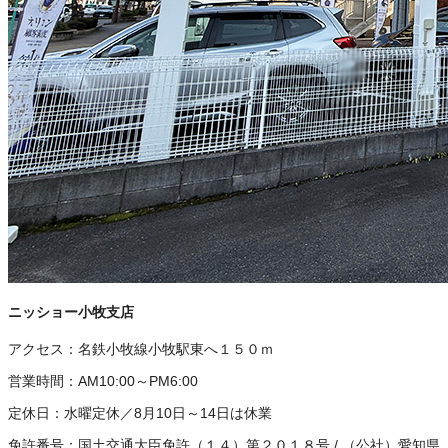
ニッショー小牧支店
アクセス：
名鉄小牧線小牧駅東へ１５０ｍ
営業時間：
AM10:00～PM6:00
定休日：
水曜定休／8月10日～14日は休業
免許番号：
国土交通大臣免許（１４）第２０１８号
/
（公社）愛知県