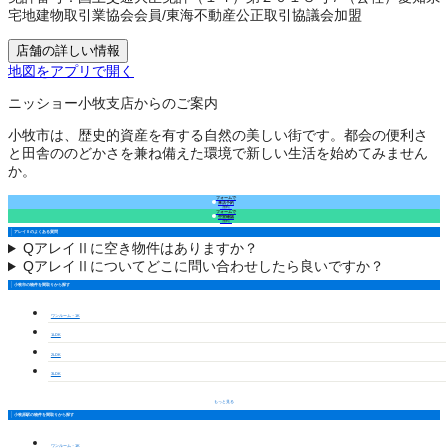
宅地建物取引業協会会員
/
東海不動産公正取引協議会加盟
店舗の詳しい情報
地図をアプリで開く
ニッショー小牧支店からのご案内
小牧市は、歴史的資産を有する自然の美しい街です。都会の便利さ
と田舎ののどかさを兼ね備えた環境で新しい生活を始めてみません
か。
フォームで
来店予約
（無料）
フォームで
空室確認
（無料）
アレイⅡのよくある質問
Q
アレイⅡに空き物件はありますか？
Q
アレイⅡについてどこに問い合わせしたら良いですか？
小牧市の物件を間取りから探す
ワンルーム・1K
1LDK
2LDK
3LDK
もっと見る
小牧原駅の物件を間取りから探す
ワンルーム・1K