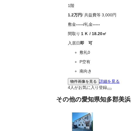
1
階
1.2万
円
/ 共益費等
3,000円
敷金
-----
/
礼金
-----
間取り
１Ｋ
/
18.20
㎡
入居日
即 可
敷礼0
P空有
南向き
詳細を見る
物件画像を見る
4
人がお気に入り登録
その他の愛知県知多郡美浜