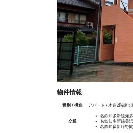
物件情報
種別 / 構造
アパート / 木造2階建て
名鉄知多新線知多
交通
名鉄知多新線美浜
名鉄知多新線野間