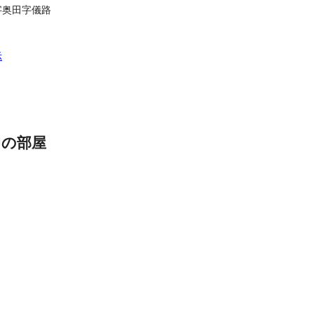
字奥田字儀路
示
中の部屋