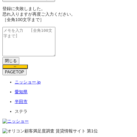
登録に失敗しました。
恐れ入りますが再度ご入力ください。
［全角100文字まで］
閉じる
保存
PAGETOP
ニッショー.jp
愛知県
半田市
ステラ