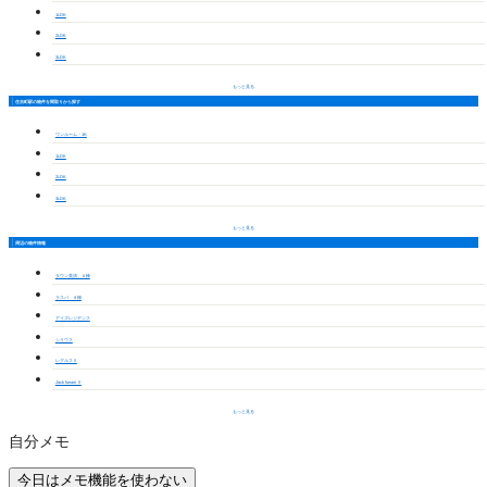
1LDK
2LDK
3LDK
もっと見る
住吉町駅の物件を間取りから探す
ワンルーム・1K
1LDK
2LDK
3LDK
もっと見る
周辺の物件情報
タウン美清 Ａ棟
ラスパ Ａ棟
アイズレジデンス
シリウス
レグルスⅡ
Jack funairi Ⅱ
もっと見る
自分メモ
今日はメモ機能を使わない