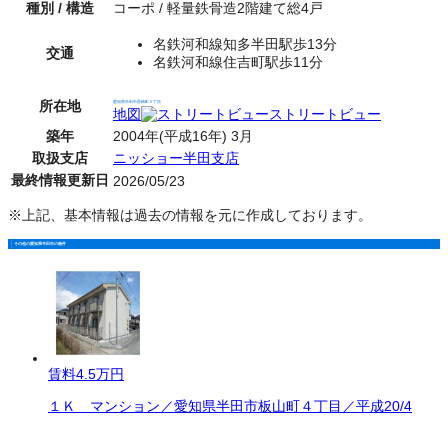
種別 / 構造
コーポ / 軽量鉄骨造2階建て総4戸
名鉄河和線知多半田駅歩13分
交通
名鉄河和線住吉町駅歩11分
所在地
愛知県半田市星崎町２丁目
地図
ストリートビュー
築年
2004年(平成16年) 3月
取扱支店
ニッショー半田支店
最終情報更新日
2026/05/23
※上記、基本情報は過去の情報を元に作成しております。
その他の愛知県半田市の物件
賃料
4.5万円
１Ｋ マンション／愛知県半田市板山町４丁目／平成20/4