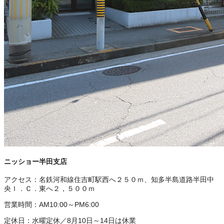
ニッショー半田支店
アクセス：
名鉄河和線住吉町駅西へ２５０ｍ、知多半島道路半田中
央Ｉ．Ｃ．東へ２，５００ｍ
営業時間：
AM10:00～PM6:00
定休日：
水曜定休／8月10日～14日は休業