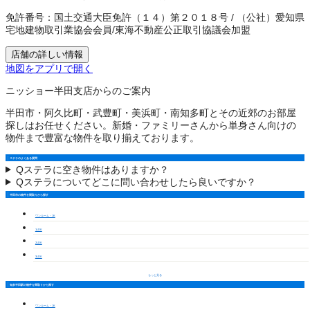
免許番号：
国土交通大臣免許（１４）第２０１８号
/
（公社）愛知県
宅地建物取引業協会会員
/
東海不動産公正取引協議会加盟
店舗の詳しい情報
地図をアプリで開く
ニッショー半田支店からのご案内
半田市・阿久比町・武豊町・美浜町・南知多町とその近郊のお部屋
探しはお任せください。新婚・ファミリーさんから単身さん向けの
物件まで豊富な物件を取り揃えております。
ステラのよくある質問
Q
ステラに空き物件はありますか？
Q
ステラについてどこに問い合わせしたら良いですか？
半田市の物件を間取りから探す
ワンルーム・1K
1LDK
2LDK
3LDK
もっと見る
知多半田駅の物件を間取りから探す
ワンルーム・1K